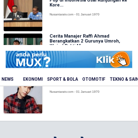
Kore...
Nusantaratv.com - 01 Januari 1970
Cerita Manajer Raffi Ahmad
Berangkatkan 2 Gurunya Umroh,
Wujud Bakti M...
Nusantaratv.com - 01 Januari 1970
Innalillahi, Penyanyi Vidi Aldiano
NEWS
EKONOMI
SPORT & BOLA
OTOMOTIF
TEKNO & SAI
Meninggal Dunia
Nusantaratv.com - 01 Januari 1970