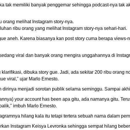
ka tak memiliki banyak penggemar sehingga podcast-nya tak ak
 orang melihat Instagram story-nya.
han ribu orang yang melihat Instagram story-nya sehari-hari.
ue aneh. Karena biasanya kan post story cuma berapa views-ny
 sedang viral dan banyak orang mengira unggahannya di Instagra
klarifikasi, dibuka story gue. Jadi, ada sekitar 200 ribu oran
gue viral," ujar Marlo Ernesto.
 dirinya menjadi sorotan publik selama seminggu. Sampai akhi
annya) your account has been apa gitu, ada namanya gitu. Terus
alik," imbuh Marlo Ernesto.
agramnya hilang kala itu tetapi tertera sebuah nama dalam pe
orkan Instagram Keisya Levronka sehingga sempat hilang beber