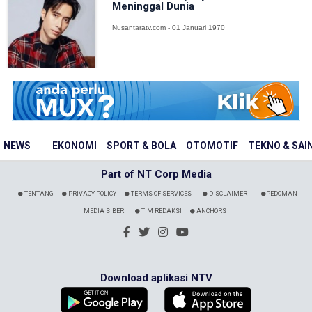
Meninggal Dunia
Nusantaratv.com - 01 Januari 1970
NEWS
EKONOMI
SPORT & BOLA
OTOMOTIF
TEKNO & SAI
Part of NT Corp Media
TENTANG
PRIVACY POLICY
TERMS OF SERVICES
DISCLAIMER
PEDOMAN
MEDIA SIBER
TIM REDAKSI
ANCHORS
Download aplikasi NTV