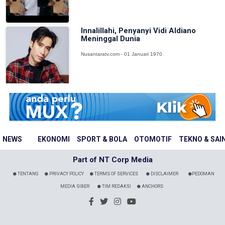
Innalillahi, Penyanyi Vidi Aldiano
Meninggal Dunia
Nusantaratv.com - 01 Januari 1970
NEWS
EKONOMI
SPORT & BOLA
OTOMOTIF
TEKNO & SAI
Part of NT Corp Media
TENTANG
PRIVACY POLICY
TERMS OF SERVICES
DISCLAIMER
PEDOMAN
MEDIA SIBER
TIM REDAKSI
ANCHORS