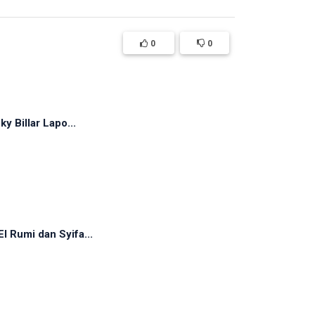
0
0
y Billar Lapo...
 Rumi dan Syifa...