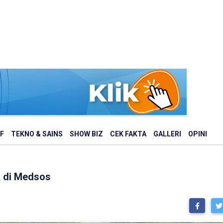
F
TEKNO & SAINS
SHOW BIZ
CEK FAKTA
GALLERI
OPINI
k di Medsos