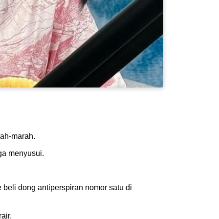
rah-marah.
ga menyusui.
 beli dong antiperspiran nomor satu di
air.