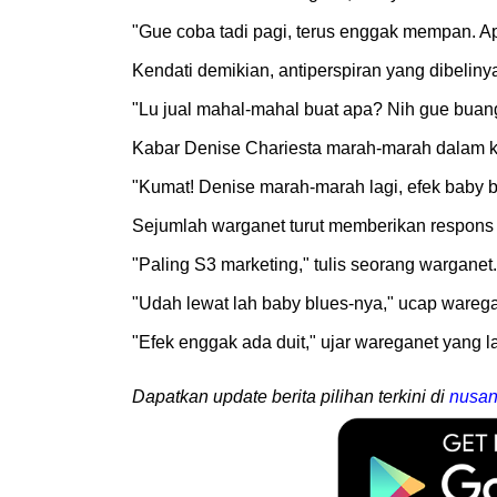
"Gue coba tadi pagi, terus enggak mempan. Ap
Kendati demikian, antiperspiran yang dibelin
"Lu jual mahal-mahal buat apa? Nih gue buang
Kabar Denise Chariesta marah-marah dalam ko
"Kumat! Denise marah-marah lagi, efek baby bl
Sejumlah warganet turut memberikan respons
"Paling S3 marketing," tulis seorang warganet
"Udah lewat lah baby blues-nya," ucap warega
"Efek enggak ada duit," ujar wareganet yang l
Dapatkan update berita pilihan terkini di
nusan