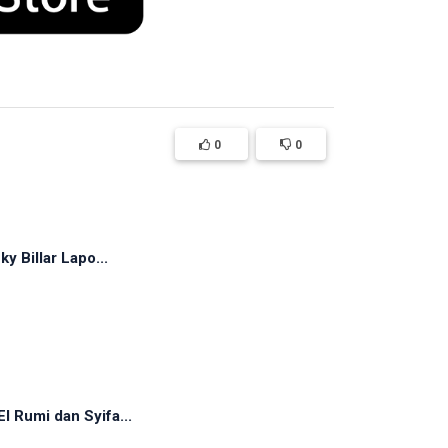
0
0
y Billar Lapo...
 Rumi dan Syifa...