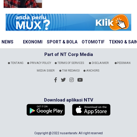
NEWS
EKONOMI
SPORT & BOLA
OTOMOTIF
TEKNO & SAI
Part of NT Corp Media
TENTANG
PRIVACY POLICY
TERMS OF SERVICES
DISCLAIMER
PEDOMAN
MEDIA SIBER
TIM REDAKSI
ANCHORS
Download aplikasi NTV
Copyright @ 2022 nusantaratv. All right reserved