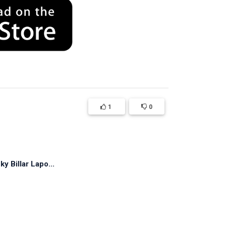
1
0
y Billar Lapo...