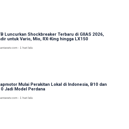
B Luncurkan Shockbreaker Terbaru di GIIAS 2026,
dir untuk Vario, Mio, RX-King hingga LX150
antaratv.com - 1 hari lalu
apmotor Mulai Perakitan Lokal di Indonesia, B10 dan
0 Jadi Model Perdana
antaratv.com - 1 hari lalu