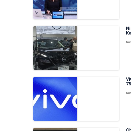
Ni
Ke
Nus
Vi
75
Nus
Ch