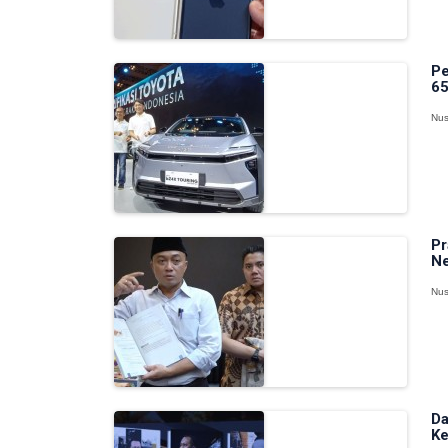
Pe
65
Nus
Pr
Ne
Nus
Da
Ke