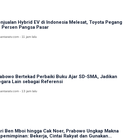
njualan Hybrid EV di Indonesia Melesat, Toyota Pegang
 Persen Pangsa Pasar
antaratv.com - 11 jam lalu
abowo Bertekad Perbaiki Buku Ajar SD-SMA, Jadikan
gara Lain sebagai Referensi
antaratv.com - 13 jam lalu
ri Ben Mboi hingga Cak Noer, Prabowo Ungkap Makna
pemimpinan: Bekerja, Cintai Rakyat dan Gunakan...