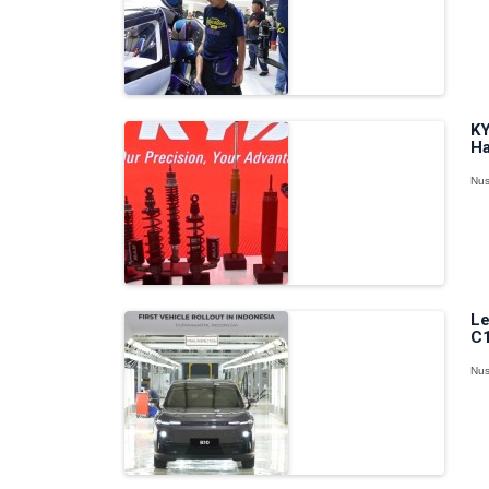
KY
Ha
Nus
Le
C1
Nus