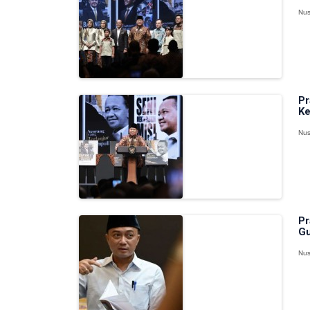
Nus
Pr
Ke
Nus
Pr
Gu
Nus