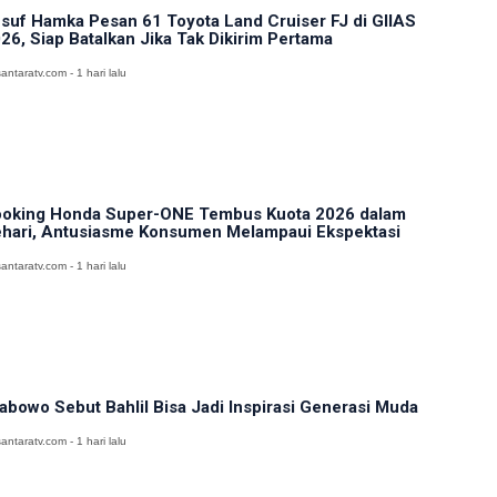
suf Hamka Pesan 61 Toyota Land Cruiser FJ di GIIAS
26, Siap Batalkan Jika Tak Dikirim Pertama
antaratv.com - 1 hari lalu
oking Honda Super-ONE Tembus Kuota 2026 dalam
hari, Antusiasme Konsumen Melampaui Ekspektasi
antaratv.com - 1 hari lalu
abowo Sebut Bahlil Bisa Jadi Inspirasi Generasi Muda
antaratv.com - 1 hari lalu