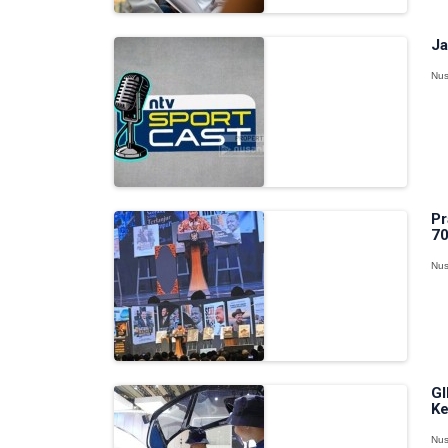
Ja
Nus
Pr
70
Nus
GI
Ke
Nus