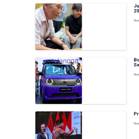
Ju
20
Nus
Bo
Se
Nus
Pr
Nus