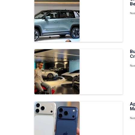
Be
Nus
Bu
Cr
Nus
Ap
Ma
Nus