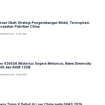
ssan Ubah Strategi Pengembangan Mobil, Terinspirasi
cepatan Pabrikan China
antaratv.com - 2 jam lalu
vo V2603A Misterius Segera Meluncur, Bawa Dimensity
00 dan RAM 12GB
antaratv.com - 3 jam lalu
ery Tiggo V Debut di Luar China pada GIIAS 2026,