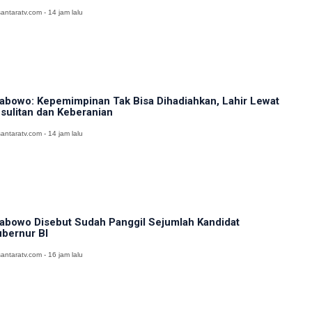
antaratv.com - 14 jam lalu
abowo: Kepemimpinan Tak Bisa Dihadiahkan, Lahir Lewat
sulitan dan Keberanian
antaratv.com - 14 jam lalu
abowo Disebut Sudah Panggil Sejumlah Kandidat
bernur BI
antaratv.com - 16 jam lalu