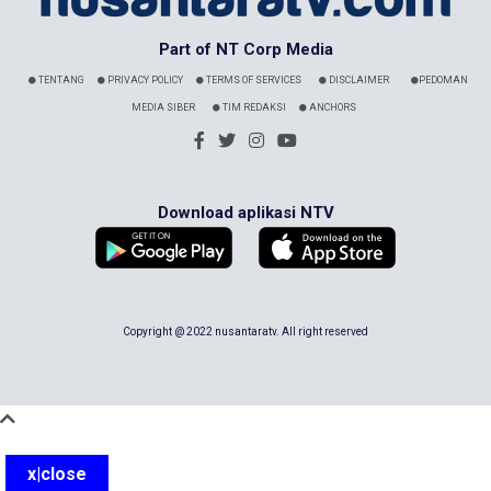
Part of NT Corp Media
TENTANG
PRIVACY POLICY
TERMS OF SERVICES
DISCLAIMER
PEDOMAN
MEDIA SIBER
TIM REDAKSI
ANCHORS
Download aplikasi NTV
Copyright @ 2022 nusantaratv. All right reserved
x|close