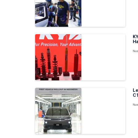
KY
Ha
Nus
Le
C1
Nus