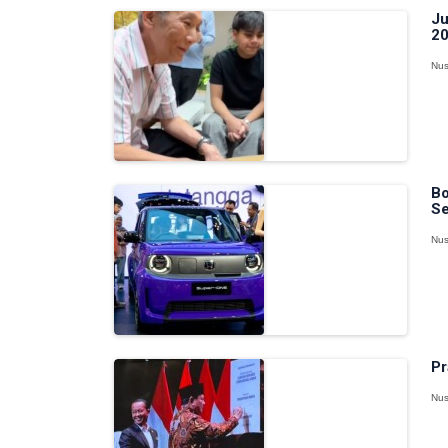
Ju
20
Nus
Bo
Se
Nus
Pr
Nus