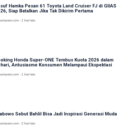
suf Hamka Pesan 61 Toyota Land Cruiser FJ di GIIAS
26, Siap Batalkan Jika Tak Dikirim Pertama
antaratv.com - 1 hari lalu
oking Honda Super-ONE Tembus Kuota 2026 dalam
hari, Antusiasme Konsumen Melampaui Ekspektasi
antaratv.com - 1 hari lalu
abowo Sebut Bahlil Bisa Jadi Inspirasi Generasi Muda
antaratv.com - 2 hari lalu