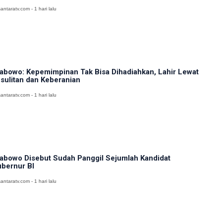
antaratv.com - 1 hari lalu
abowo: Kepemimpinan Tak Bisa Dihadiahkan, Lahir Lewat
sulitan dan Keberanian
antaratv.com - 1 hari lalu
abowo Disebut Sudah Panggil Sejumlah Kandidat
bernur BI
antaratv.com - 1 hari lalu