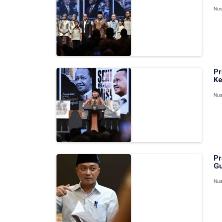
Nus
Pr
Ke
Nus
Pr
Gu
Nus