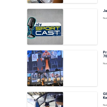
Ja
Nus
Pr
70
Nus
GI
Ke
Nus