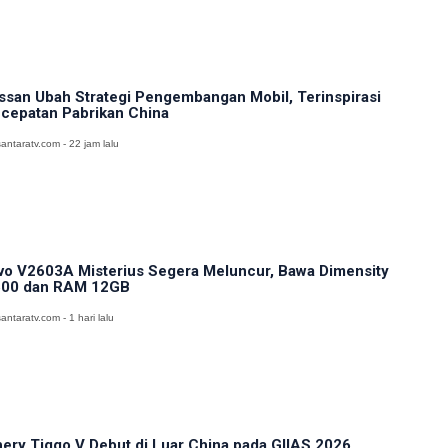
ssan Ubah Strategi Pengembangan Mobil, Terinspirasi
cepatan Pabrikan China
antaratv.com - 22 jam lalu
vo V2603A Misterius Segera Meluncur, Bawa Dimensity
00 dan RAM 12GB
antaratv.com - 1 hari lalu
ery Tiggo V Debut di Luar China pada GIIAS 2026,