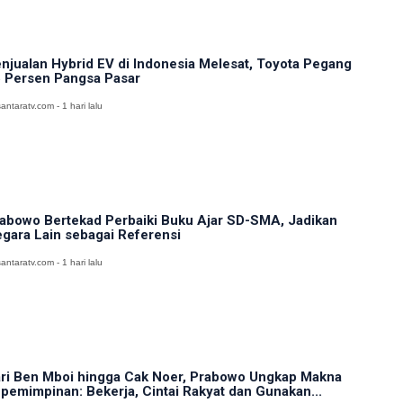
njualan Hybrid EV di Indonesia Melesat, Toyota Pegang
 Persen Pangsa Pasar
antaratv.com - 1 hari lalu
abowo Bertekad Perbaiki Buku Ajar SD-SMA, Jadikan
gara Lain sebagai Referensi
antaratv.com - 1 hari lalu
ri Ben Mboi hingga Cak Noer, Prabowo Ungkap Makna
pemimpinan: Bekerja, Cintai Rakyat dan Gunakan...