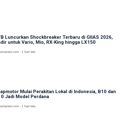
B Luncurkan Shockbreaker Terbaru di GIIAS 2026,
dir untuk Vario, Mio, RX-King hingga LX150
antaratv.com - 1 hari lalu
apmotor Mulai Perakitan Lokal di Indonesia, B10 dan
0 Jadi Model Perdana
antaratv.com - 1 hari lalu