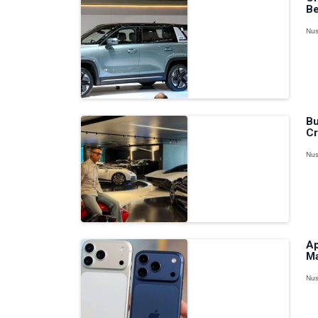
Be
Nus
Bu
Cr
Nus
Ap
Ma
Nus