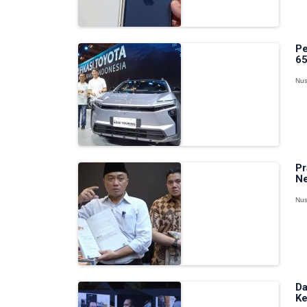
Pe
65
Nus
Pr
Ne
Nus
Da
Ke