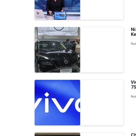
Ni
Ke
Nus
Vi
75
Nus
Ch