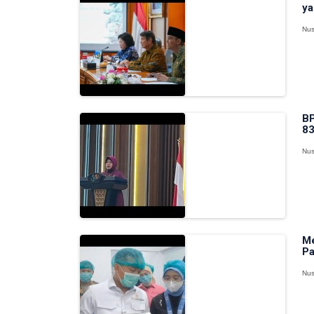
ya
Nus
BP
83
Nus
Me
Pa
Nus