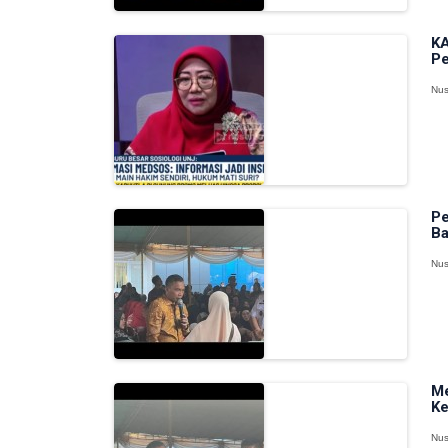
KA
Pe
Nus
Pe
Ba
Nus
Me
Ke
Nus