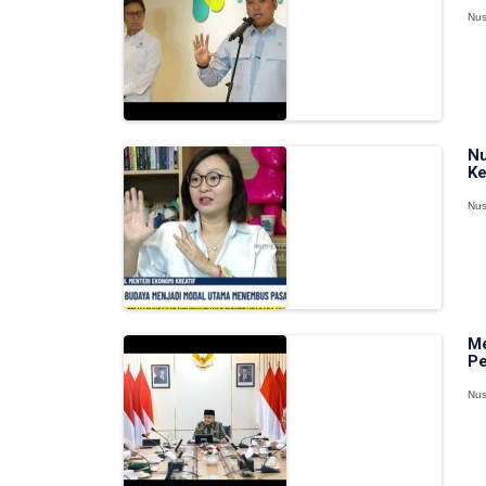
Nus
Nu
Ke
Nus
Me
Pe
Nus