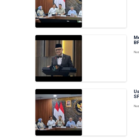
Me
BP
Nus
Us
SP
Nus