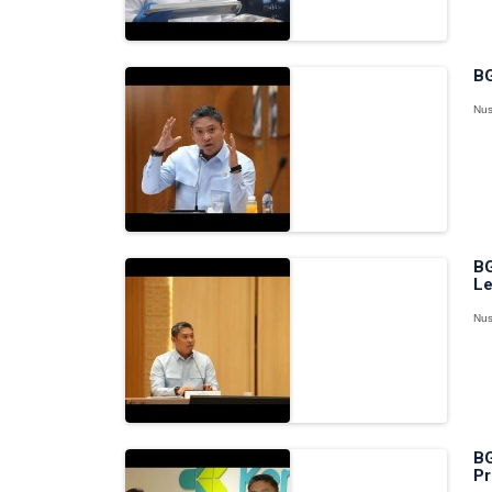
BG
Nus
BG
Le
Nus
BG
Pr