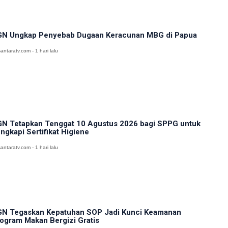
N Ungkap Penyebab Dugaan Keracunan MBG di Papua
antaratv.com - 1 hari lalu
N Tetapkan Tenggat 10 Agustus 2026 bagi SPPG untuk
ngkapi Sertifikat Higiene
antaratv.com - 1 hari lalu
N Tegaskan Kepatuhan SOP Jadi Kunci Keamanan
ogram Makan Bergizi Gratis