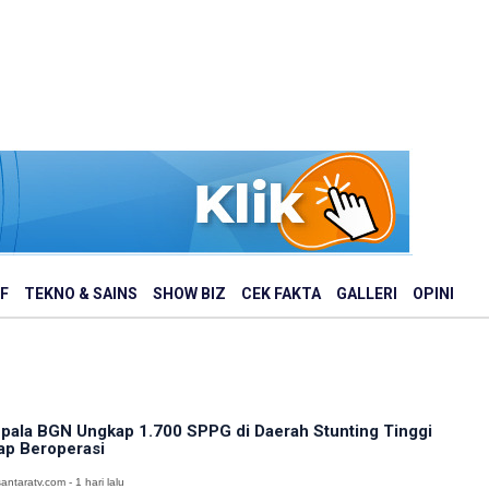
F
TEKNO & SAINS
SHOW BIZ
CEK FAKTA
GALLERI
OPINI
pala BGN Ungkap 1.700 SPPG di Daerah Stunting Tinggi
ap Beroperasi
antaratv.com - 1 hari lalu