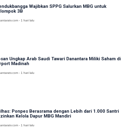
ndukbangga Wajibkan SPPG Salurkan MBG untuk
lompok 3B
antaratv.com - 1 hari lalu
san Ungkap Arab Saudi Tawari Danantara Miliki Saham di
rport Madinah
antaratv.com - 1 hari lalu
lhas: Ponpes Berasrama dengan Lebih dari 1.000 Santri
izinkan Kelola Dapur MBG Mandiri
antaratv.com - 1 hari lalu