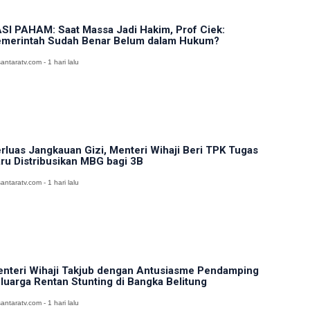
SI PAHAM: Saat Massa Jadi Hakim, Prof Ciek:
merintah Sudah Benar Belum dalam Hukum?
antaratv.com - 1 hari lalu
rluas Jangkauan Gizi, Menteri Wihaji Beri TPK Tugas
ru Distribusikan MBG bagi 3B
antaratv.com - 1 hari lalu
nteri Wihaji Takjub dengan Antusiasme Pendamping
luarga Rentan Stunting di Bangka Belitung
antaratv.com - 1 hari lalu