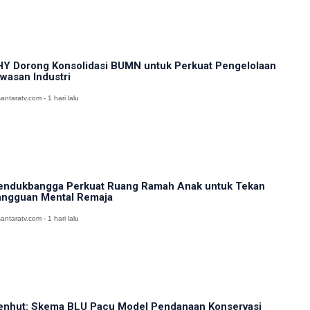
Y Dorong Konsolidasi BUMN untuk Perkuat Pengelolaan
wasan Industri
antaratv.com - 1 hari lalu
ndukbangga Perkuat Ruang Ramah Anak untuk Tekan
ngguan Mental Remaja
antaratv.com - 1 hari lalu
nhut: Skema BLU Pacu Model Pendanaan Konservasi