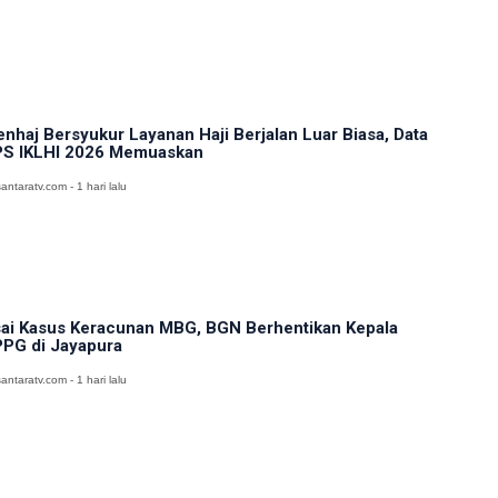
nhaj Bersyukur Layanan Haji Berjalan Luar Biasa, Data
S IKLHI 2026 Memuaskan
antaratv.com - 1 hari lalu
ai Kasus Keracunan MBG, BGN Berhentikan Kepala
PG di Jayapura
antaratv.com - 1 hari lalu