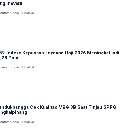
ng Inovatif
antaratv.com - 1 hari lalu
S: Indeks Kepuasan Layanan Haji 2026 Meningkat jadi
,28 Poin
antaratv.com - 1 hari lalu
ndukbangga Cek Kualitas MBG 3B Saat Tinjau SPPG
ngkalpinang
antaratv.com - 1 hari lalu