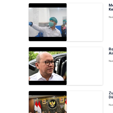
Me
Ke
Nus
Ro
Ai
Nus
Zu
Di
Nus