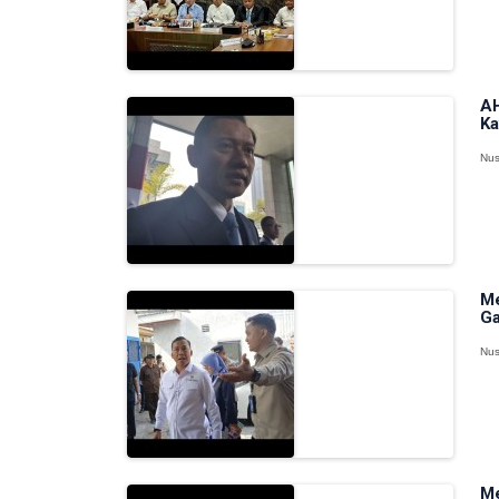
AH
Ka
Nus
Me
Ga
Nus
Me