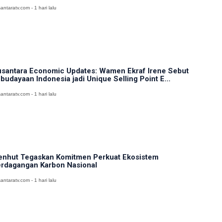
antaratv.com - 1 hari lalu
santara Economic Updates: Wamen Ekraf Irene Sebut
budayaan Indonesia jadi Unique Selling Point E...
antaratv.com - 1 hari lalu
nhut Tegaskan Komitmen Perkuat Ekosistem
rdagangan Karbon Nasional
antaratv.com - 1 hari lalu