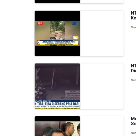
NT
Ke
Nus
NT
Di
Nus
Me
Se
Nus