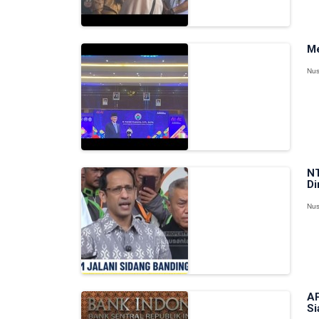
Me
Nus
NT
Di
Nus
AP
Si