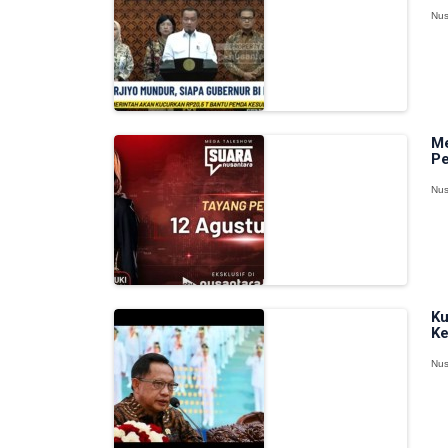
Nus
Me
P
Nus
Ku
Ke
Nus