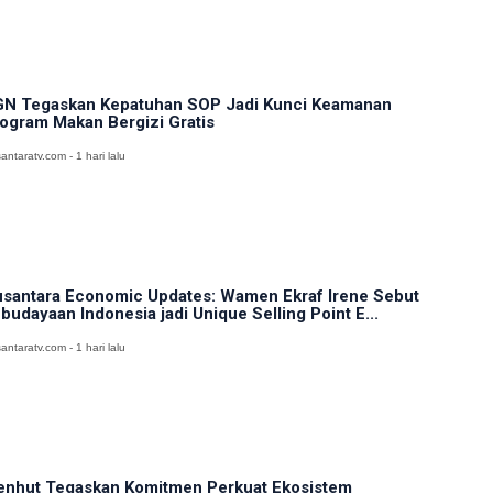
N Tegaskan Kepatuhan SOP Jadi Kunci Keamanan
ogram Makan Bergizi Gratis
antaratv.com - 1 hari lalu
santara Economic Updates: Wamen Ekraf Irene Sebut
budayaan Indonesia jadi Unique Selling Point E...
antaratv.com - 1 hari lalu
nhut Tegaskan Komitmen Perkuat Ekosistem