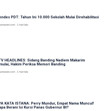
ndes PDT: Tahun Ini 10.000 Sekolah Mulai Direhabilitasi
antaratv.com - 1 hari lalu
V HEADLINES: Sidang Banding Nadiem Makarim
mulai, Hakim Periksa Memori Banding
antaratv.com - 1 hari lalu
A KATA ISTANA: Perry Mundur, Empat Nama Muncul!
apa Berani Isi Kursi Panas Gubernur BI?