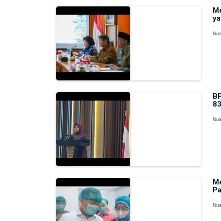
Me
ya
Nus
BP
83
Nus
Me
Pa
Nus