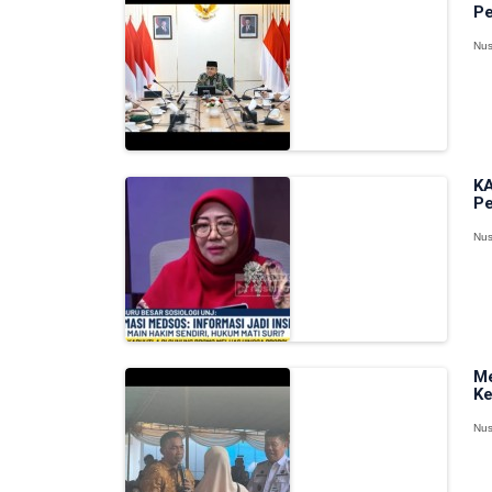
Pe
Nus
KA
Pe
Nus
Me
Ke
Nus