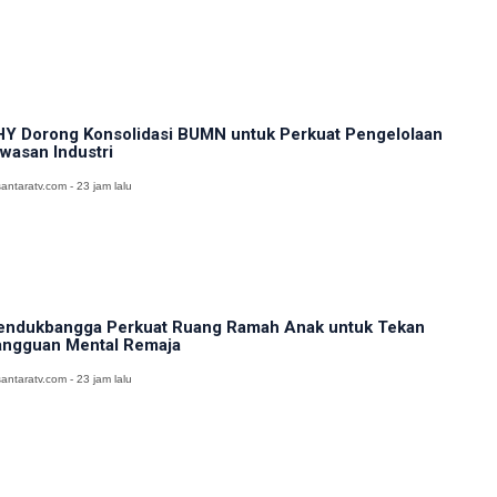
Y Dorong Konsolidasi BUMN untuk Perkuat Pengelolaan
wasan Industri
antaratv.com - 23 jam lalu
ndukbangga Perkuat Ruang Ramah Anak untuk Tekan
ngguan Mental Remaja
antaratv.com - 23 jam lalu