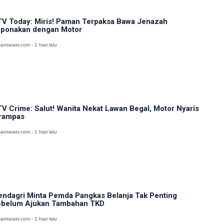
V Today: Miris! Paman Terpaksa Bawa Jenazah
ponakan dengan Motor
antaratv.com - 1 hari lalu
V Crime: Salut! Wanita Nekat Lawan Begal, Motor Nyaris
rampas
antaratv.com - 1 hari lalu
ndagri Minta Pemda Pangkas Belanja Tak Penting
belum Ajukan Tambahan TKD
antaratv.com - 1 hari lalu