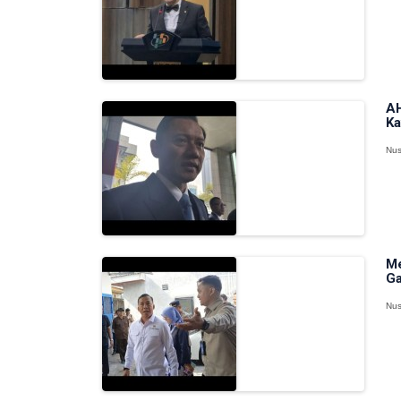
AH
Ka
Nus
Me
Ga
Nus