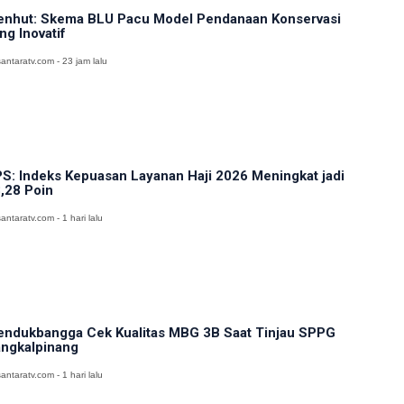
nhut: Skema BLU Pacu Model Pendanaan Konservasi
ng Inovatif
antaratv.com - 23 jam lalu
S: Indeks Kepuasan Layanan Haji 2026 Meningkat jadi
,28 Poin
antaratv.com - 1 hari lalu
ndukbangga Cek Kualitas MBG 3B Saat Tinjau SPPG
ngkalpinang
antaratv.com - 1 hari lalu