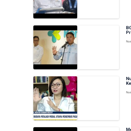
BG
Pr
Nus
Nu
Ke
Nus
Me