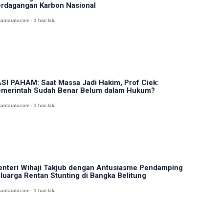
rdagangan Karbon Nasional
antaratv.com - 1 hari lalu
SI PAHAM: Saat Massa Jadi Hakim, Prof Ciek:
merintah Sudah Benar Belum dalam Hukum?
antaratv.com - 1 hari lalu
nteri Wihaji Takjub dengan Antusiasme Pendamping
luarga Rentan Stunting di Bangka Belitung
antaratv.com - 1 hari lalu