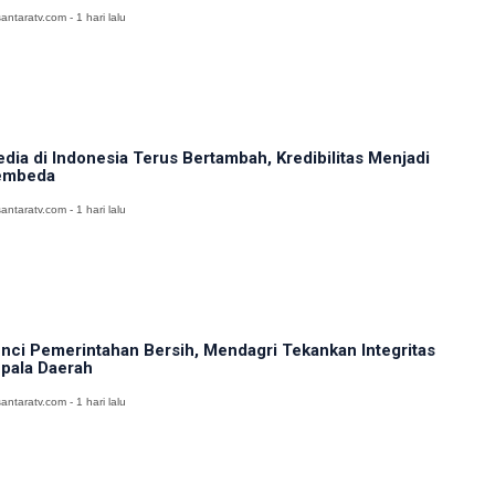
antaratv.com - 1 hari lalu
dia di Indonesia Terus Bertambah, Kredibilitas Menjadi
embeda
antaratv.com - 1 hari lalu
nci Pemerintahan Bersih, Mendagri Tekankan Integritas
pala Daerah
antaratv.com - 1 hari lalu