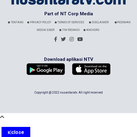
Part of NT Corp Media
TENTANG
PRIVACY POLICY
TERMS OF SERVICES
DISCLAIMER
PEDOMAN
MEDIA SIBER
TIM REDAKSI
ANCHORS
Download aplikasi NTV
Copyright @ 2022 nusantaratv. All right reserved
x|close