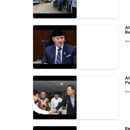
At
Be
Nus
AH
Pe
Nus
Ke