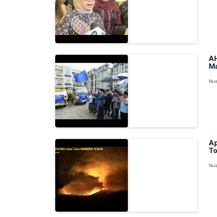
AH
M
Nus
Ap
To
Nus