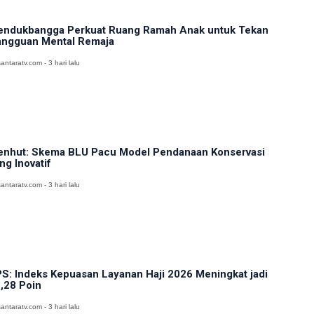
ndukbangga Perkuat Ruang Ramah Anak untuk Tekan
ngguan Mental Remaja
antaratv.com - 3 hari lalu
nhut: Skema BLU Pacu Model Pendanaan Konservasi
ng Inovatif
antaratv.com - 3 hari lalu
S: Indeks Kepuasan Layanan Haji 2026 Meningkat jadi
,28 Poin
antaratv.com - 3 hari lalu