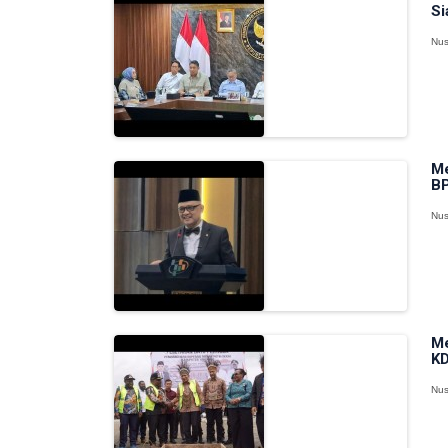
Si
Nus
Me
BP
Nus
Me
KD
Nus