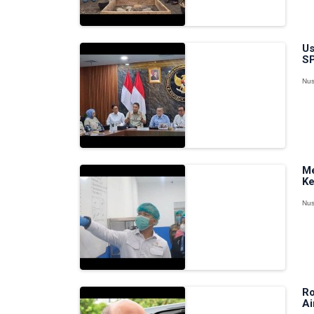
Us
SP
Nus
Me
Ke
Nus
Ro
Ai