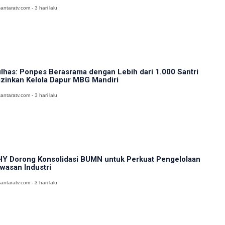
antaratv.com - 3 hari lalu
lhas: Ponpes Berasrama dengan Lebih dari 1.000 Santri
izinkan Kelola Dapur MBG Mandiri
antaratv.com - 3 hari lalu
Y Dorong Konsolidasi BUMN untuk Perkuat Pengelolaan
wasan Industri
antaratv.com - 3 hari lalu