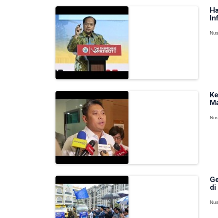
Ha
In
Nus
Ke
M
Nus
Ge
di
Nus