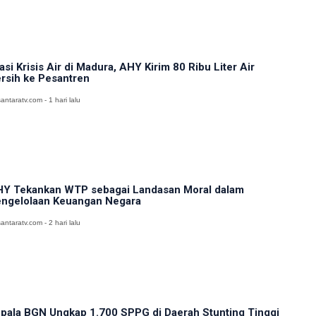
asi Krisis Air di Madura, AHY Kirim 80 Ribu Liter Air
rsih ke Pesantren
antaratv.com - 1 hari lalu
Y Tekankan WTP sebagai Landasan Moral dalam
ngelolaan Keuangan Negara
antaratv.com - 2 hari lalu
pala BGN Ungkap 1.700 SPPG di Daerah Stunting Tinggi