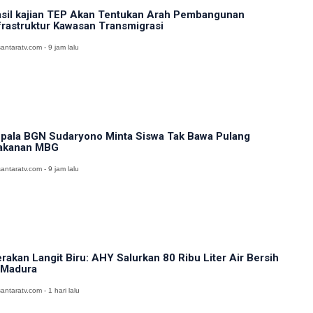
sil kajian TEP Akan Tentukan Arah Pembangunan
frastruktur Kawasan Transmigrasi
antaratv.com - 9 jam lalu
pala BGN Sudaryono Minta Siswa Tak Bawa Pulang
akanan MBG
antaratv.com - 9 jam lalu
rakan Langit Biru: AHY Salurkan 80 Ribu Liter Air Bersih
 Madura
antaratv.com - 1 hari lalu