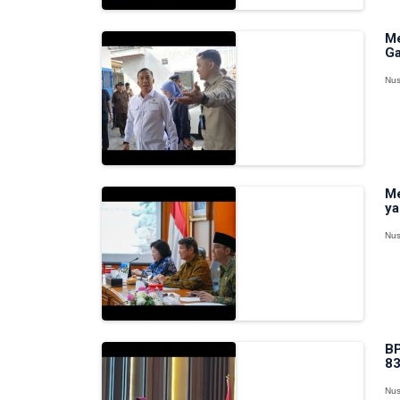
Me
Ga
Nus
Me
ya
Nus
BP
83
Nus