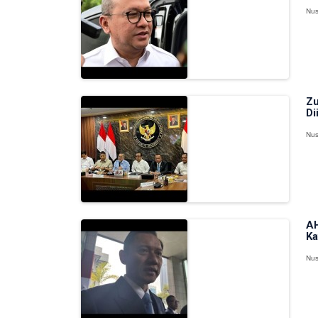
Nus
Zu
Di
Nus
AH
Ka
Nus