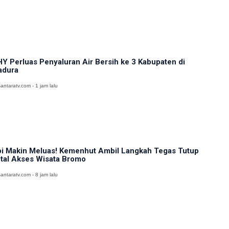
Y Perluas Penyaluran Air Bersih ke 3 Kabupaten di
adura
antaratv.com - 1 jam lalu
i Makin Meluas! Kemenhut Ambil Langkah Tegas Tutup
tal Akses Wisata Bromo
antaratv.com - 8 jam lalu