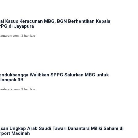
ai Kasus Keracunan MBG, BGN Berhentikan Kepala
PG di Jayapura
antaratv.com - 3 hari lalu
ndukbangga Wajibkan SPPG Salurkan MBG untuk
lompok 3B
antaratv.com - 3 hari lalu
san Ungkap Arab Saudi Tawari Danantara Miliki Saham di
rport Madinah