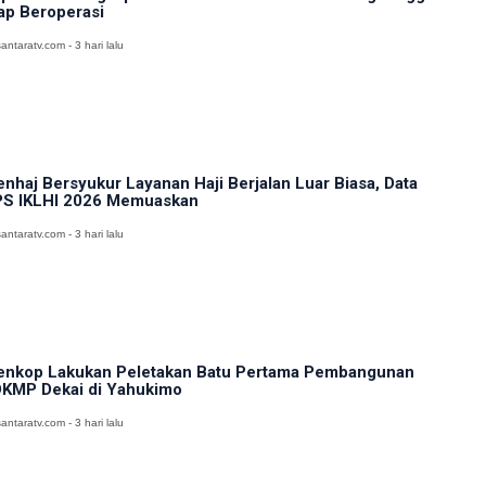
ap Beroperasi
antaratv.com - 3 hari lalu
nhaj Bersyukur Layanan Haji Berjalan Luar Biasa, Data
S IKLHI 2026 Memuaskan
antaratv.com - 3 hari lalu
nkop Lakukan Peletakan Batu Pertama Pembangunan
KMP Dekai di Yahukimo
antaratv.com - 3 hari lalu