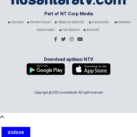
Part of NT Corp Media
TENTANG
PRIVACY POLICY
TERMS OF SERVICES
DISCLAIMER
PEDOMAN
MEDIA SIBER
TIM REDAKSI
ANCHORS
Download aplikasi NTV
Copyright @ 2022 nusantaratv. All right reserved
x|close