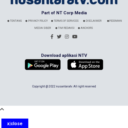
Part of NT Corp Media
TENTANG
PRIVACY POLICY
TERMS OF SERVICES
DISCLAIMER
PEDOMAN
MEDIA SIBER
TIM REDAKSI
ANCHORS
Download aplikasi NTV
Copyright @ 2022 nusantaratv. All right reserved
x|close