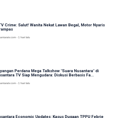
V Crime: Salut! Wanita Nekat Lawan Begal, Motor Nyaris
rampas
antaratv.com - 1 hari lalu
yangan Perdana Mega Talkshow "Suara Nusantara" di
santara TV Siap Mengudara: Diskusi Berbasis Fa...
antaratv.com - 1 hari lalu
santara Economic Updates: Kasus Dugaan TPPU Febrie