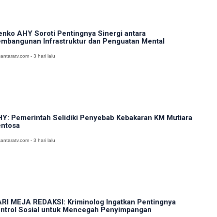
nko AHY Soroti Pentingnya Sinergi antara
mbangunan Infrastruktur dan Penguatan Mental
antaratv.com - 3 hari lalu
Y: Pemerintah Selidiki Penyebab Kebakaran KM Mutiara
ntosa
antaratv.com - 3 hari lalu
RI MEJA REDAKSI: Kriminolog Ingatkan Pentingnya
ntrol Sosial untuk Mencegah Penyimpangan