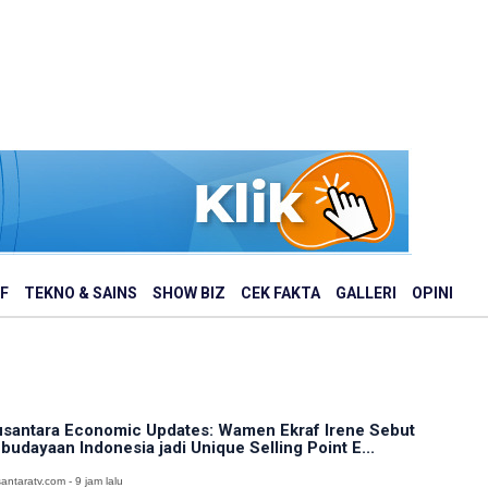
F
TEKNO & SAINS
SHOW BIZ
CEK FAKTA
GALLERI
OPINI
santara Economic Updates: Wamen Ekraf Irene Sebut
budayaan Indonesia jadi Unique Selling Point E...
antaratv.com - 9 jam lalu