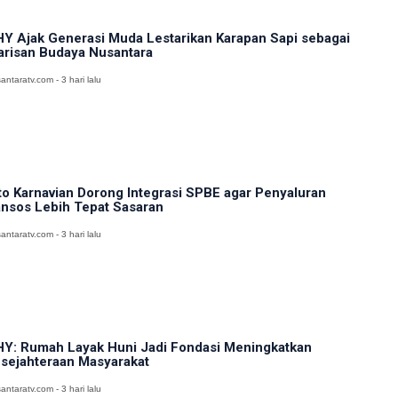
Y Ajak Generasi Muda Lestarikan Karapan Sapi sebagai
risan Budaya Nusantara
antaratv.com - 3 hari lalu
to Karnavian Dorong Integrasi SPBE agar Penyaluran
nsos Lebih Tepat Sasaran
antaratv.com - 3 hari lalu
Y: Rumah Layak Huni Jadi Fondasi Meningkatkan
sejahteraan Masyarakat
antaratv.com - 3 hari lalu