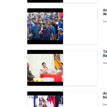
AH
Wa
Nus
Ti
Ba
Nus
AH
Ke
Nus