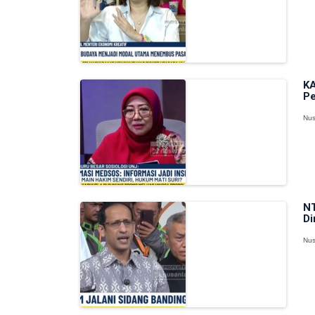
KA
Pe
Nus
NT
Di
Nus