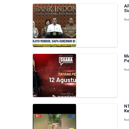
AP
Si
Nus
Me
P
Nus
NT
Ke
Nus