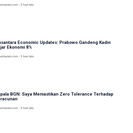
antaratv.com - 3 hari lalu
santara Economic Updates: Prabowo Gandeng Kadin
jar Ekonomi 8%
antaratv.com - 3 hari lalu
pala BGN: Saya Memastikan Zero Tolerance Terhadap
racunan
antaratv.com - 3 hari lalu