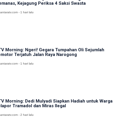
manas, Kejagung Periksa 4 Saksi Swasta
antaratv.com - 1 hari lalu
V Morning: Ngeri! Gegara Tumpahan Oli Sejumlah
motor Terjatuh Jalan Raya Narogong
antaratv.com - 1 hari lalu
V Morning: Dedi Mulyadi Siapkan Hadiah untuk Warga
lapor Tramadol dan Miras Ilegal
antaratv.com - 2 hari lalu