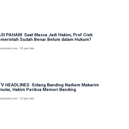
SI PAHAM: Saat Massa Jadi Hakim, Prof Ciek:
merintah Sudah Benar Belum dalam Hukum?
antaratv.com - 10 jam lalu
V HEADLINES: Sidang Banding Nadiem Makarim
mulai, Hakim Periksa Memori Banding
antaratv.com - 13 jam lalu