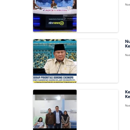
Nus
Nu
Ke
Nus
Ke
Ke
Nus