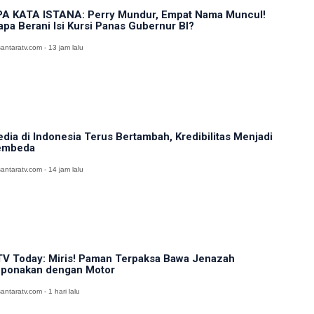
A KATA ISTANA: Perry Mundur, Empat Nama Muncul!
apa Berani Isi Kursi Panas Gubernur BI?
antaratv.com - 13 jam lalu
dia di Indonesia Terus Bertambah, Kredibilitas Menjadi
embeda
antaratv.com - 14 jam lalu
V Today: Miris! Paman Terpaksa Bawa Jenazah
ponakan dengan Motor
antaratv.com - 1 hari lalu