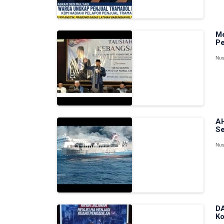
Me
Pe
Nus
AH
Se
Nus
DA
Ko