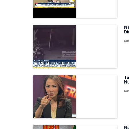
NT
Di
Nus
Ta
Nu
Nus
Nu