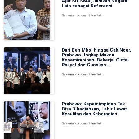
Ajar SD-SMA, Jadikan Negara
Lain sebagai Referensi
Nusantaratv.com - 1 hari lalu
Dari Ben Mboi hingga Cak Noer,
Prabowo Ungkap Makna
Kepemimpinan: Bekerja, Cintai
Rakyat dan Gunakan...
Nusantaratv.com - 1 hari lalu
Prabowo: Kepemimpinan Tak
Bisa Dihadiahkan, Lahir Lewat
Kesulitan dan Keberanian
Nusantaratv.com - 1 hari lalu