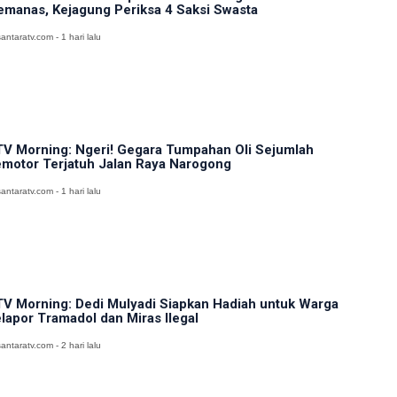
manas, Kejagung Periksa 4 Saksi Swasta
antaratv.com - 1 hari lalu
V Morning: Ngeri! Gegara Tumpahan Oli Sejumlah
motor Terjatuh Jalan Raya Narogong
antaratv.com - 1 hari lalu
V Morning: Dedi Mulyadi Siapkan Hadiah untuk Warga
lapor Tramadol dan Miras Ilegal
antaratv.com - 2 hari lalu