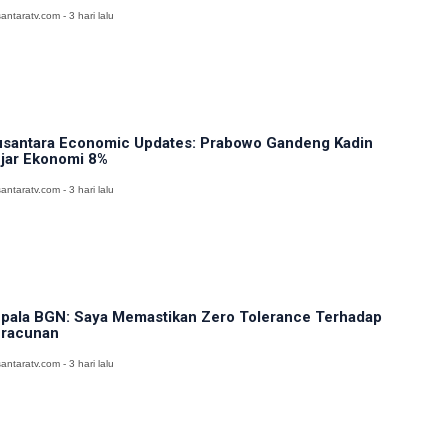
antaratv.com - 3 hari lalu
santara Economic Updates: Prabowo Gandeng Kadin
jar Ekonomi 8%
antaratv.com - 3 hari lalu
pala BGN: Saya Memastikan Zero Tolerance Terhadap
racunan
antaratv.com - 3 hari lalu