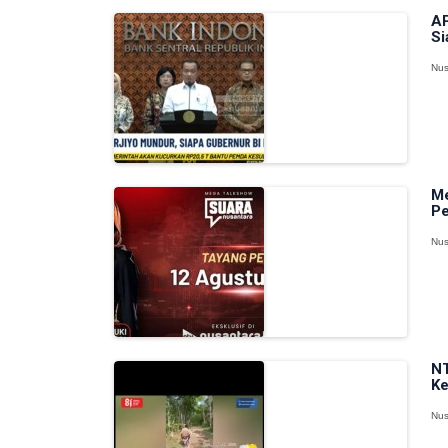
AP
Si
Nus
Me
P
Nus
NT
Ke
Nus