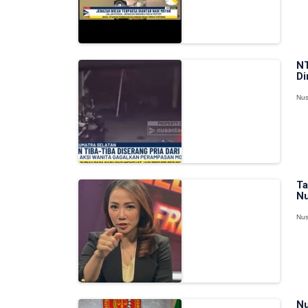
NT
Di
Nus
Ta
Nu
Nus
Nu