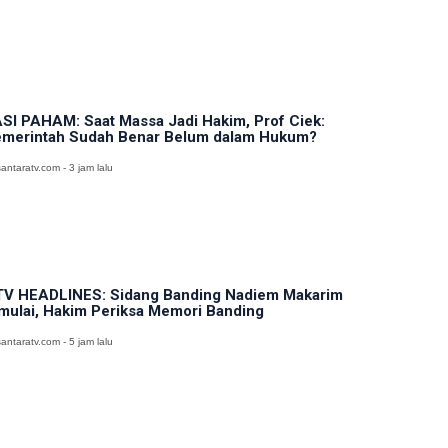
SI PAHAM: Saat Massa Jadi Hakim, Prof Ciek:
merintah Sudah Benar Belum dalam Hukum?
antaratv.com - 3 jam lalu
V HEADLINES: Sidang Banding Nadiem Makarim
mulai, Hakim Periksa Memori Banding
antaratv.com - 5 jam lalu