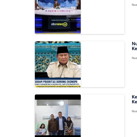
Nus
Nu
Ke
Nus
Ke
Ke
Nus