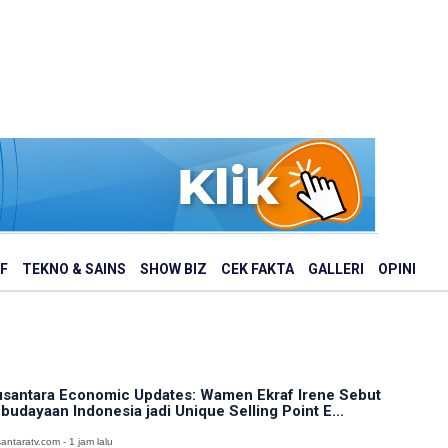
F
TEKNO & SAINS
SHOW BIZ
CEK FAKTA
GALLERI
OPINI
santara Economic Updates: Wamen Ekraf Irene Sebut
budayaan Indonesia jadi Unique Selling Point E...
antaratv.com - 1 jam lalu