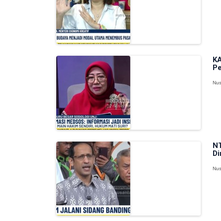
KA
Pe
Nus
NT
Di
Nus