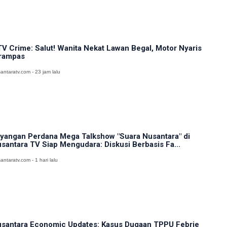
V Crime: Salut! Wanita Nekat Lawan Begal, Motor Nyaris
rampas
antaratv.com - 23 jam lalu
yangan Perdana Mega Talkshow "Suara Nusantara" di
santara TV Siap Mengudara: Diskusi Berbasis Fa...
antaratv.com - 1 hari lalu
santara Economic Updates: Kasus Dugaan TPPU Febrie