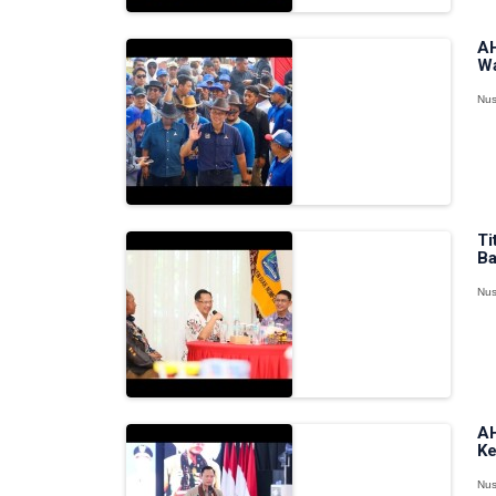
AH
Wa
Nus
Ti
Ba
Nus
AH
Ke
Nus