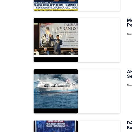
Me
Pe
Nus
AH
Se
Nus
DA
Ko