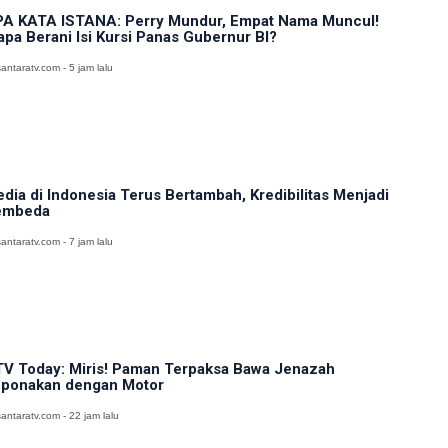
A KATA ISTANA: Perry Mundur, Empat Nama Muncul!
apa Berani Isi Kursi Panas Gubernur BI?
antaratv.com - 5 jam lalu
dia di Indonesia Terus Bertambah, Kredibilitas Menjadi
embeda
antaratv.com - 7 jam lalu
V Today: Miris! Paman Terpaksa Bawa Jenazah
ponakan dengan Motor
antaratv.com - 22 jam lalu