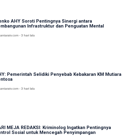
nko AHY Soroti Pentingnya Sinergi antara
mbangunan Infrastruktur dan Penguatan Mental
antaratv.com - 3 hari lalu
Y: Pemerintah Selidiki Penyebab Kebakaran KM Mutiara
ntosa
antaratv.com - 3 hari lalu
RI MEJA REDAKSI: Kriminolog Ingatkan Pentingnya
ntrol Sosial untuk Mencegah Penyimpangan