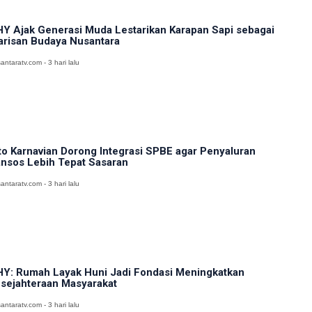
Y Ajak Generasi Muda Lestarikan Karapan Sapi sebagai
risan Budaya Nusantara
antaratv.com - 3 hari lalu
to Karnavian Dorong Integrasi SPBE agar Penyaluran
nsos Lebih Tepat Sasaran
antaratv.com - 3 hari lalu
Y: Rumah Layak Huni Jadi Fondasi Meningkatkan
sejahteraan Masyarakat
antaratv.com - 3 hari lalu