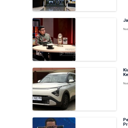
Ja
Nus
Ki
Ke
Nus
Pe
Pr