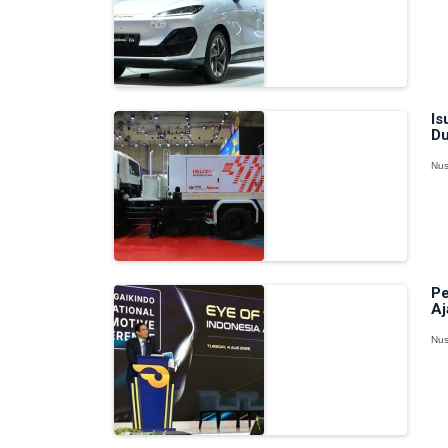
Is
Du
Nus
Pe
Aj
Nus