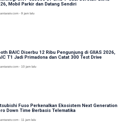
26, Mobil Parkir dan Datang Sendiri
antaratv.com - 9 jam lalu
oth BAIC Diserbu 12 Ribu Pengunjung di GIIAS 2026,
IC T1 Jadi Primadona dan Catat 300 Test Drive
antaratv.com - 10 jam lalu
tsubishi Fuso Perkenalkan Ekosistem Next Generation
ro Down Time Berbasis Telematika
antaratv.com - 11 jam lalu