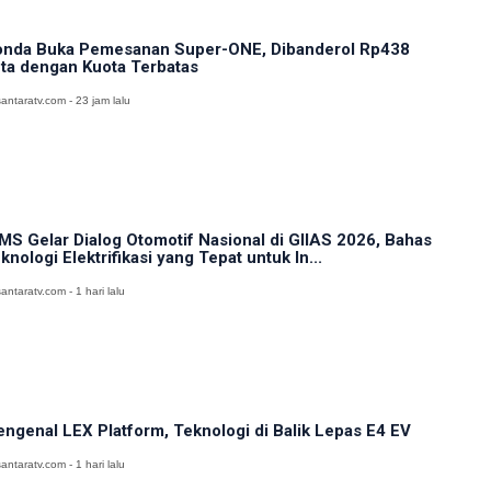
nda Buka Pemesanan Super-ONE, Dibanderol Rp438
ta dengan Kuota Terbatas
antaratv.com - 23 jam lalu
MS Gelar Dialog Otomotif Nasional di GIIAS 2026, Bahas
knologi Elektrifikasi yang Tepat untuk In...
antaratv.com - 1 hari lalu
ngenal LEX Platform, Teknologi di Balik Lepas E4 EV
antaratv.com - 1 hari lalu