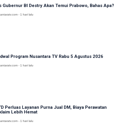
s Gubernur BI Destry Akan Temui Prabowo, Bahas Apa?
antaratv.com - 1 hari lalu
dwal Program Nusantara TV Rabu 5 Agustus 2026
antaratv.com - 1 hari lalu
D Perluas Layanan Purna Jual DM, Biaya Perawatan
klaim Lebih Hemat
antaratv.com - 1 hari lalu