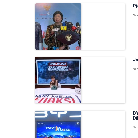
Pj
Nus
Ja
Nus
BY
Di
Nus