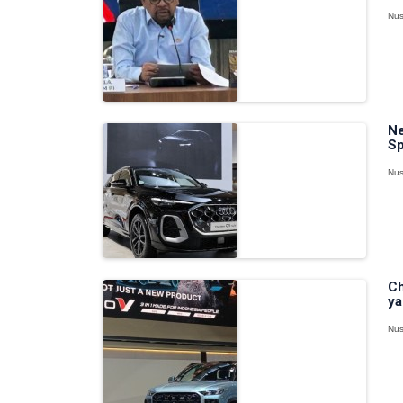
Nus
Ne
Sp
Nus
Ch
ya
Nus