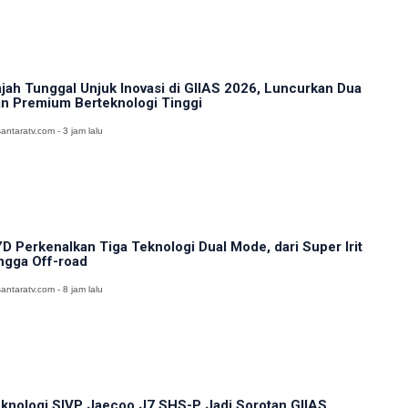
jah Tunggal Unjuk Inovasi di GIIAS 2026, Luncurkan Dua
n Premium Berteknologi Tinggi
antaratv.com - 3 jam lalu
D Perkenalkan Tiga Teknologi Dual Mode, dari Super Irit
ngga Off-road
antaratv.com - 8 jam lalu
knologi SIVP Jaecoo J7 SHS-P Jadi Sorotan GIIAS