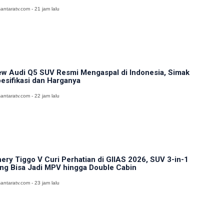
antaratv.com - 21 jam lalu
w Audi Q5 SUV Resmi Mengaspal di Indonesia, Simak
esifikasi dan Harganya
antaratv.com - 22 jam lalu
ery Tiggo V Curi Perhatian di GIIAS 2026, SUV 3-in-1
ng Bisa Jadi MPV hingga Double Cabin
antaratv.com - 23 jam lalu