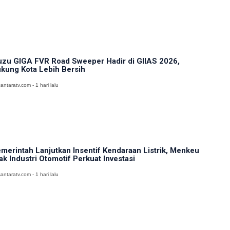
uzu GIGA FVR Road Sweeper Hadir di GIIAS 2026,
kung Kota Lebih Bersih
antaratv.com - 1 hari lalu
merintah Lanjutkan Insentif Kendaraan Listrik, Menkeu
ak Industri Otomotif Perkuat Investasi
antaratv.com - 1 hari lalu