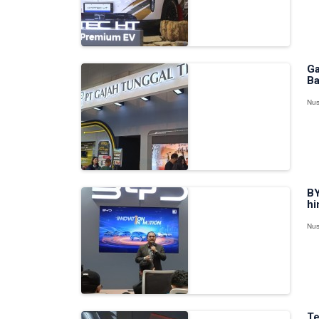
Ga
Ba
Nus
BY
hi
Nus
Te