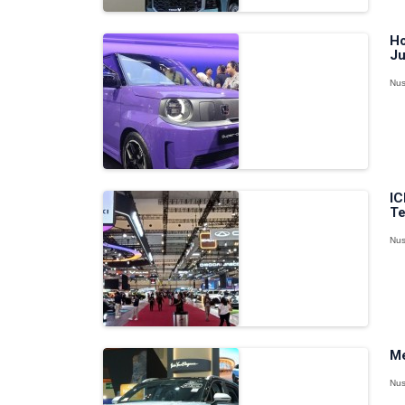
Ho
Ju
Nus
IC
Te
Nus
Me
Nus