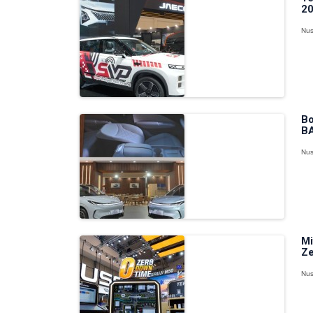
20
Nus
Bo
BA
Nus
Mi
Ze
Nus