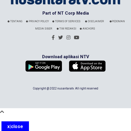
Part of NT Corp Media
TENTANG
PRIVACY POLICY
TERMS OF SERVICES
DISCLAIMER
PEDOMAN
MEDIA SIBER
TIM REDAKSI
ANCHORS
Download aplikasi NTV
Copyright @ 2022 nusantaratv. All right reserved
x|close