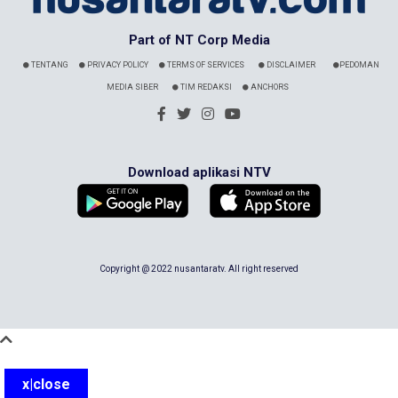
Part of NT Corp Media
TENTANG
PRIVACY POLICY
TERMS OF SERVICES
DISCLAIMER
PEDOMAN
MEDIA SIBER
TIM REDAKSI
ANCHORS
Download aplikasi NTV
Copyright @ 2022 nusantaratv. All right reserved
x|close