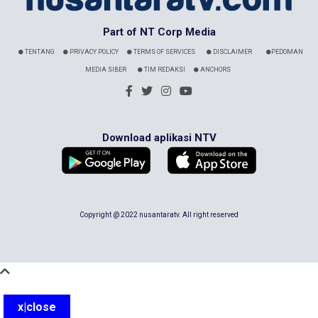
Part of NT Corp Media
TENTANG
PRIVACY POLICY
TERMS OF SERVICES
DISCLAIMER
PEDOMAN
MEDIA SIBER
TIM REDAKSI
ANCHORS
Download aplikasi NTV
Copyright @ 2022 nusantaratv. All right reserved
x|close