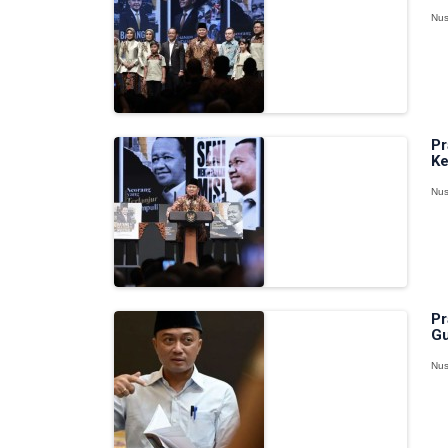
Nus
Pr
Ke
Nus
Pr
Gu
Nus