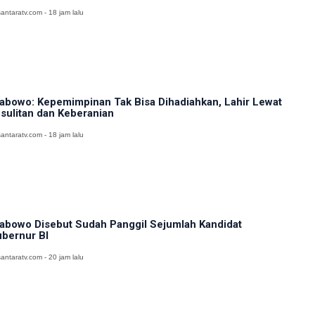
antaratv.com - 18 jam lalu
abowo: Kepemimpinan Tak Bisa Dihadiahkan, Lahir Lewat
sulitan dan Keberanian
antaratv.com - 18 jam lalu
abowo Disebut Sudah Panggil Sejumlah Kandidat
bernur BI
antaratv.com - 20 jam lalu