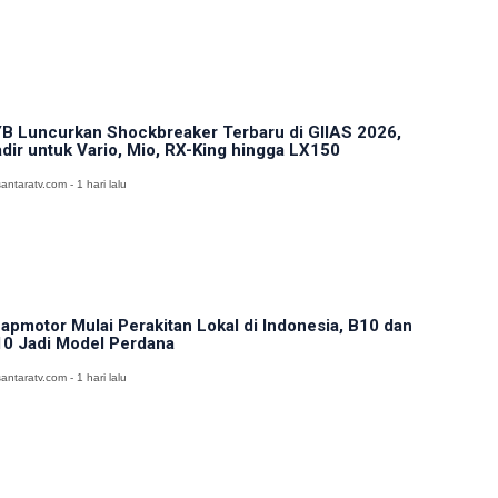
B Luncurkan Shockbreaker Terbaru di GIIAS 2026,
dir untuk Vario, Mio, RX-King hingga LX150
antaratv.com - 1 hari lalu
apmotor Mulai Perakitan Lokal di Indonesia, B10 dan
0 Jadi Model Perdana
antaratv.com - 1 hari lalu