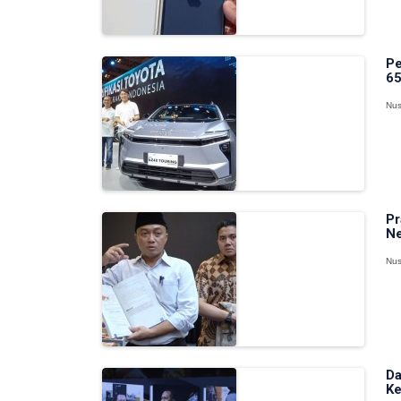
Pe
65
Nus
Pr
Ne
Nus
Da
Ke