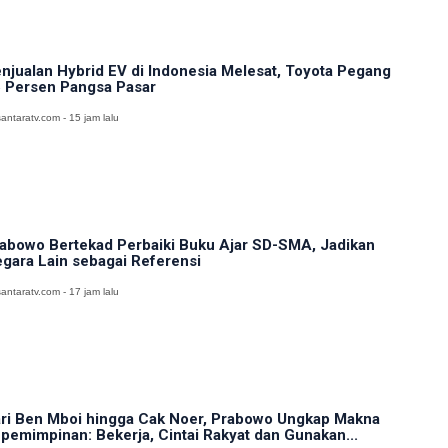
njualan Hybrid EV di Indonesia Melesat, Toyota Pegang
 Persen Pangsa Pasar
antaratv.com - 15 jam lalu
abowo Bertekad Perbaiki Buku Ajar SD-SMA, Jadikan
gara Lain sebagai Referensi
antaratv.com - 17 jam lalu
ri Ben Mboi hingga Cak Noer, Prabowo Ungkap Makna
pemimpinan: Bekerja, Cintai Rakyat dan Gunakan...