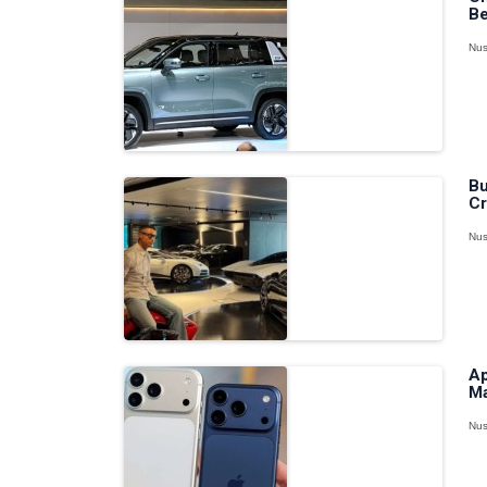
Be
Nus
Bu
Cr
Nus
Ap
Ma
Nus