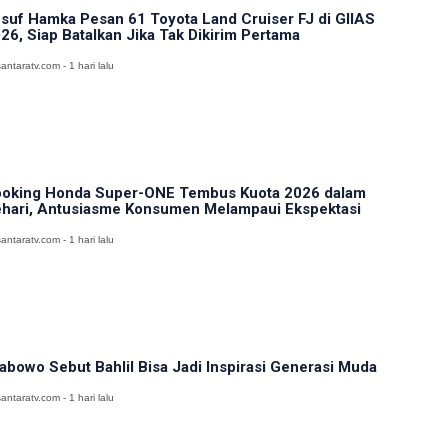
suf Hamka Pesan 61 Toyota Land Cruiser FJ di GIIAS
26, Siap Batalkan Jika Tak Dikirim Pertama
antaratv.com - 1 hari lalu
oking Honda Super-ONE Tembus Kuota 2026 dalam
hari, Antusiasme Konsumen Melampaui Ekspektasi
antaratv.com - 1 hari lalu
abowo Sebut Bahlil Bisa Jadi Inspirasi Generasi Muda
antaratv.com - 1 hari lalu