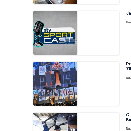
Ja
Nus
Pr
70
Nus
GI
Ke
Nus