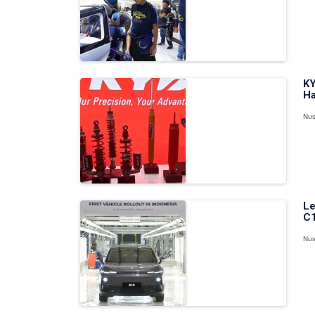
KY
Ha
Nus
Le
C1
Nus