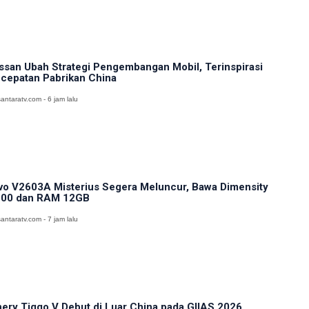
ssan Ubah Strategi Pengembangan Mobil, Terinspirasi
cepatan Pabrikan China
antaratv.com - 6 jam lalu
vo V2603A Misterius Segera Meluncur, Bawa Dimensity
00 dan RAM 12GB
antaratv.com - 7 jam lalu
ery Tiggo V Debut di Luar China pada GIIAS 2026,