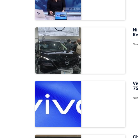
Ni
Ke
Nus
Vi
75
Nus
Ch