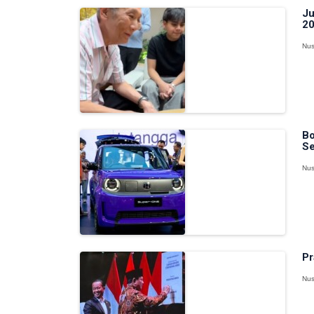
Ju
20
Nus
Bo
Se
Nus
Pr
Nus