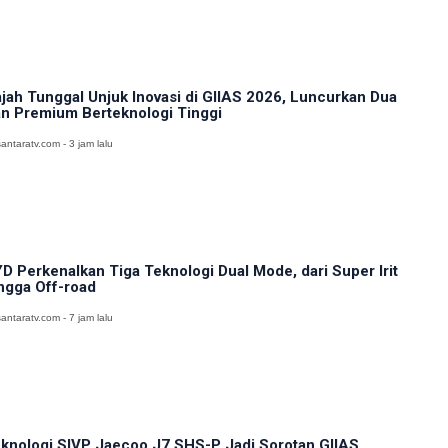
jah Tunggal Unjuk Inovasi di GIIAS 2026, Luncurkan Dua
n Premium Berteknologi Tinggi
antaratv.com - 3 jam lalu
D Perkenalkan Tiga Teknologi Dual Mode, dari Super Irit
ngga Off-road
antaratv.com - 7 jam lalu
knologi SIVP Jaecoo J7 SHS-P Jadi Sorotan GIIAS