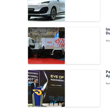
Is
Du
Nus
Pe
Aj
Nus