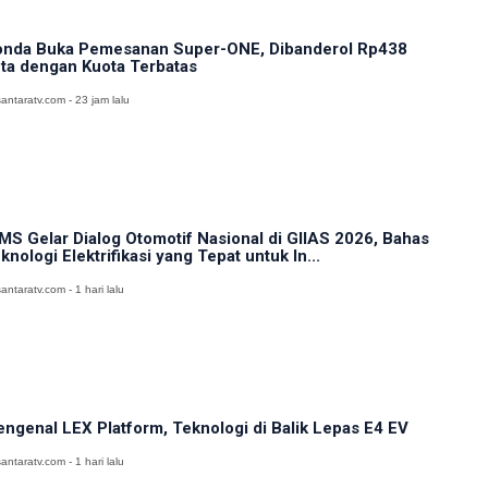
nda Buka Pemesanan Super-ONE, Dibanderol Rp438
ta dengan Kuota Terbatas
antaratv.com - 23 jam lalu
MS Gelar Dialog Otomotif Nasional di GIIAS 2026, Bahas
knologi Elektrifikasi yang Tepat untuk In...
antaratv.com - 1 hari lalu
ngenal LEX Platform, Teknologi di Balik Lepas E4 EV
antaratv.com - 1 hari lalu