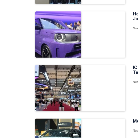
Ho
Ju
Nus
IC
Te
Nus
Me
Nus