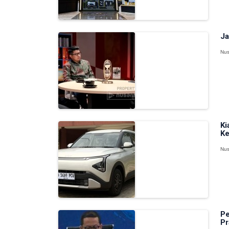
Ja
Nus
Ki
Ke
Nus
Pe
Pr