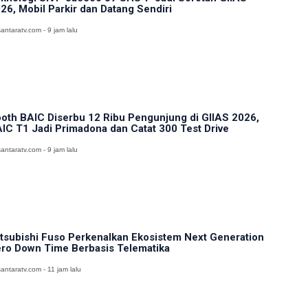
26, Mobil Parkir dan Datang Sendiri
antaratv.com - 9 jam lalu
oth BAIC Diserbu 12 Ribu Pengunjung di GIIAS 2026,
IC T1 Jadi Primadona dan Catat 300 Test Drive
antaratv.com - 9 jam lalu
tsubishi Fuso Perkenalkan Ekosistem Next Generation
ro Down Time Berbasis Telematika
antaratv.com - 11 jam lalu