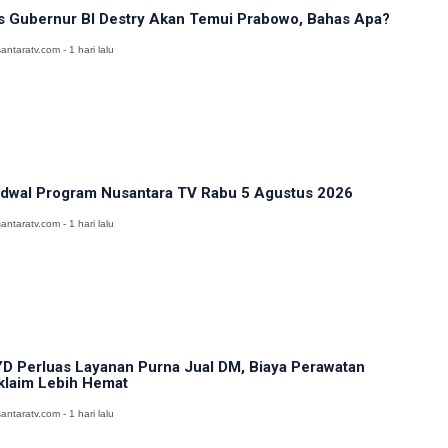
s Gubernur BI Destry Akan Temui Prabowo, Bahas Apa?
antaratv.com - 1 hari lalu
dwal Program Nusantara TV Rabu 5 Agustus 2026
antaratv.com - 1 hari lalu
D Perluas Layanan Purna Jual DM, Biaya Perawatan
klaim Lebih Hemat
antaratv.com - 1 hari lalu