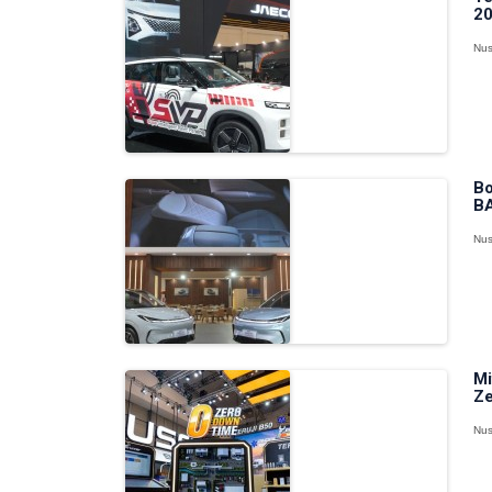
20
Nus
Bo
BA
Nus
Mi
Ze
Nus