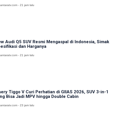
antaratv.com - 21 jam lalu
w Audi Q5 SUV Resmi Mengaspal di Indonesia, Simak
esifikasi dan Harganya
antaratv.com - 21 jam lalu
ery Tiggo V Curi Perhatian di GIIAS 2026, SUV 3-in-1
ng Bisa Jadi MPV hingga Double Cabin
antaratv.com - 23 jam lalu