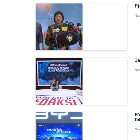
Pj
Nus
Ja
Nus
BY
Di
Nus