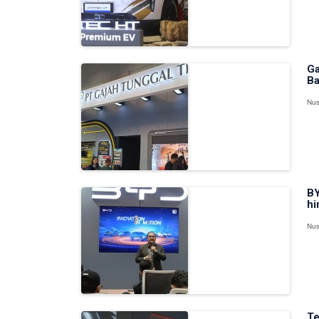
Ga
Ba
Nus
BY
hi
Nus
Te