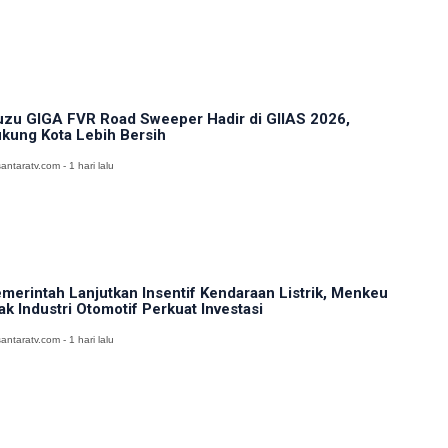
uzu GIGA FVR Road Sweeper Hadir di GIIAS 2026,
kung Kota Lebih Bersih
antaratv.com - 1 hari lalu
merintah Lanjutkan Insentif Kendaraan Listrik, Menkeu
ak Industri Otomotif Perkuat Investasi
antaratv.com - 1 hari lalu