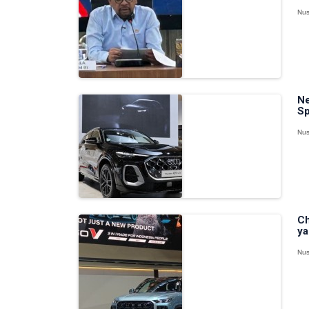
Nus
Ne
Sp
Nus
Ch
ya
Nus