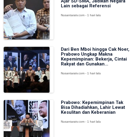
Ajar SD-SMA, Jadikan Negara
Lain sebagai Referensi
Nusantaratv.com - 1 hari lalu
Dari Ben Mboi hingga Cak Noer,
Prabowo Ungkap Makna
Kepemimpinan: Bekerja, Cintai
Rakyat dan Gunakan...
Nusantaratv.com - 1 hari lalu
Prabowo: Kepemimpinan Tak
Bisa Dihadiahkan, Lahir Lewat
Kesulitan dan Keberanian
Nusantaratv.com - 1 hari lalu