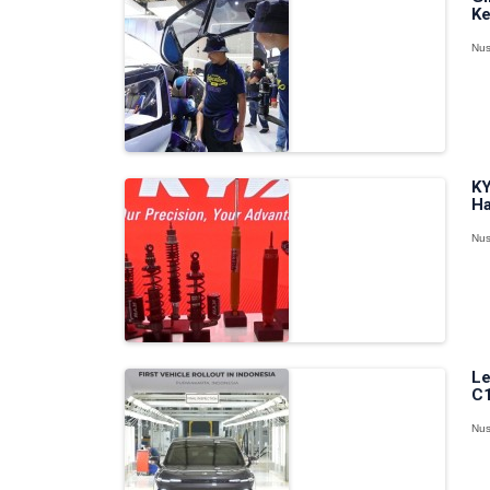
Ke
Nus
KY
Ha
Nus
Le
C1
Nus