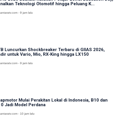
nalkan Teknologi Otomotif hingga Peluang K...
antaratv.com - 9 jam lalu
B Luncurkan Shockbreaker Terbaru di GIIAS 2026,
dir untuk Vario, Mio, RX-King hingga LX150
antaratv.com - 9 jam lalu
apmotor Mulai Perakitan Lokal di Indonesia, B10 dan
0 Jadi Model Perdana
antaratv.com - 10 jam lalu