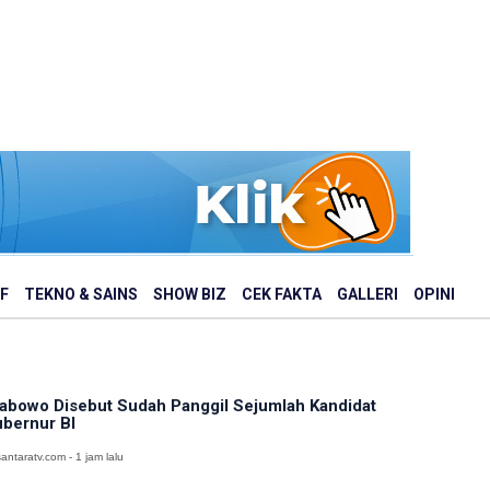
F
TEKNO & SAINS
SHOW BIZ
CEK FAKTA
GALLERI
OPINI
abowo Disebut Sudah Panggil Sejumlah Kandidat
bernur BI
antaratv.com - 1 jam lalu