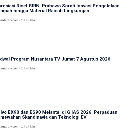
resiasi Riset BRIN, Prabowo Soroti Inovasi Pengelolaan
mpah hingga Material Ramah Lingkungan
antaratv.com - 1 hari lalu
dwal Program Nusantara TV Jumat 7 Agustus 2026
antaratv.com - 1 hari lalu
lvo EX90 dan ES90 Melantai di GIIAS 2026, Perpaduan
mewahan Skandinavia dan Teknologi EV
antaratv.com - 1 hari lalu