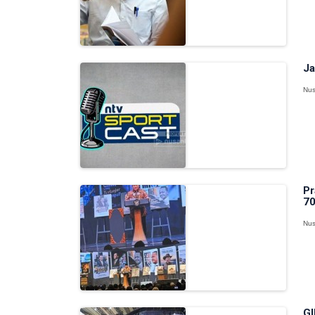
Ja
Nus
Pr
70
Nus
GI