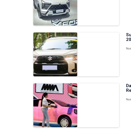
Su
20
Nus
Da
Re
Nus