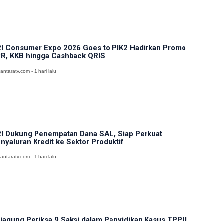
I Consumer Expo 2026 Goes to PIK2 Hadirkan Promo
R, KKB hingga Cashback QRIS
antaratv.com - 1 hari lalu
I Dukung Penempatan Dana SAL, Siap Perkuat
nyaluran Kredit ke Sektor Produktif
antaratv.com - 1 hari lalu
jagung Periksa 9 Saksi dalam Penyidikan Kasus TPPU