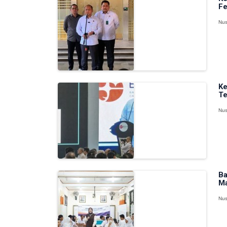
Fe
Nus
Ke
Te
Nus
Ba
Ma
Nus