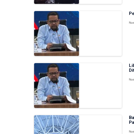
Pe
Nus
Li
Di
Nus
Ba
Pa
Nus