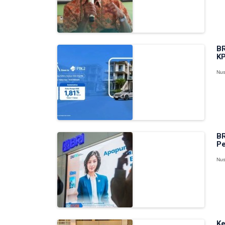
BR
KP
Nus
BR
Pe
Nus
Ke