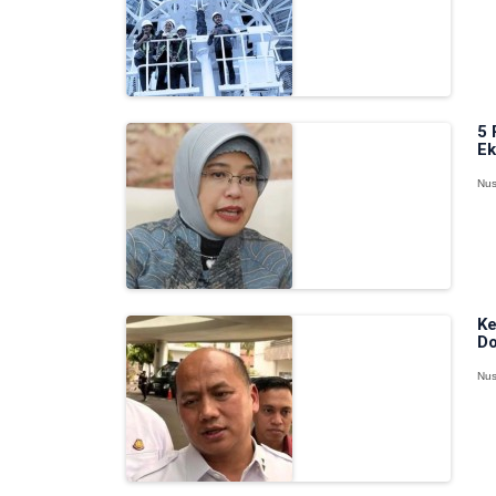
5 
Ek
Nus
Ke
Do
Nus