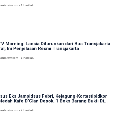
antaratv.com - 1 hari lalu
V Morning: Lansia Diturunkan dari Bus Transjakarta
ral, Ini Penjelasan Resmi Transjakarta
antaratv.com - 1 hari lalu
sus Eks Jampidsus Febri, Kejagung-Kortastipidkor
ledah Kafe D'Clan Depok, 1 Boks Barang Bukti Di...
antaratv.com - 2 hari lalu