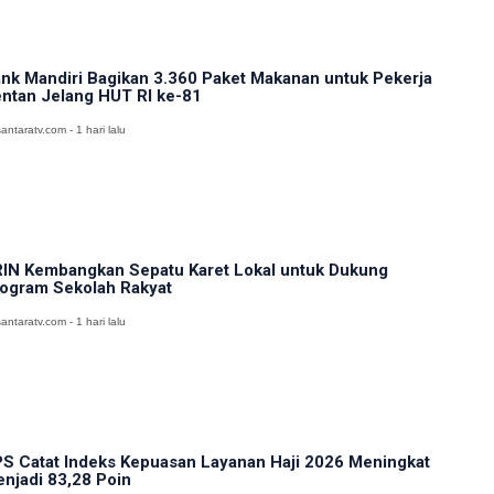
nk Mandiri Bagikan 3.360 Paket Makanan untuk Pekerja
ntan Jelang HUT RI ke-81
antaratv.com - 1 hari lalu
IN Kembangkan Sepatu Karet Lokal untuk Dukung
ogram Sekolah Rakyat
antaratv.com - 1 hari lalu
S Catat Indeks Kepuasan Layanan Haji 2026 Meningkat
njadi 83,28 Poin