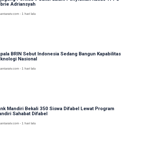
brie Adriansyah
antaratv.com - 1 hari lalu
pala BRIN Sebut Indonesia Sedang Bangun Kapabilitas
knologi Nasional
antaratv.com - 1 hari lalu
nk Mandiri Bekali 350 Siswa Difabel Lewat Program
ndiri Sahabat Difabel
antaratv.com - 1 hari lalu