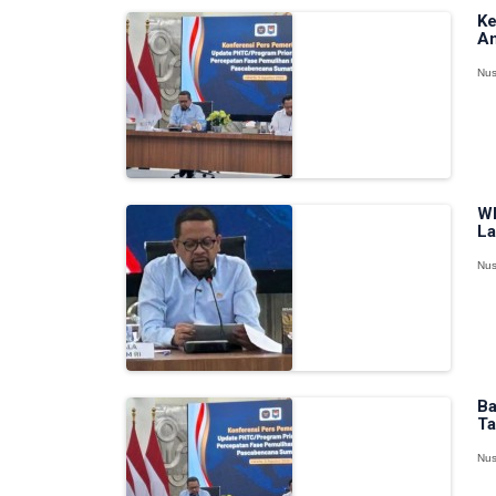
Ke
An
Nus
WF
La
Nus
Ba
Ta
Nus