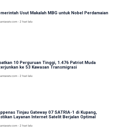
merintah Usut Makalah MBG untuk Nobel Perdamaian
antaratv.com - 2 hari lalu
batkan 10 Perguruan Tinggi, 1.476 Patriot Muda
terjunkan ke 53 Kawasan Transmigrasi
antaratv.com - 2 hari lalu
ppenas Tinjau Gateway 07 SATRIA-1 di Kupang,
stikan Layanan Internet Satelit Berjalan Optimal
antaratv.com - 2 hari lalu