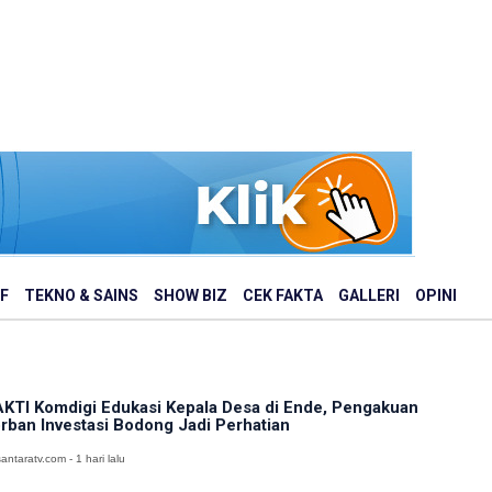
F
TEKNO & SAINS
SHOW BIZ
CEK FAKTA
GALLERI
OPINI
KTI Komdigi Edukasi Kepala Desa di Ende, Pengakuan
rban Investasi Bodong Jadi Perhatian
antaratv.com - 1 hari lalu