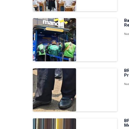
Ba
Re
Nus
BR
Pr
Nus
BP
Me