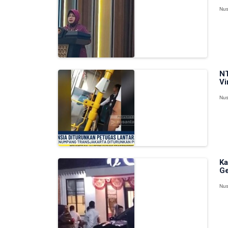
Nus
NT
Vi
Nus
Ka
Ge
Nus