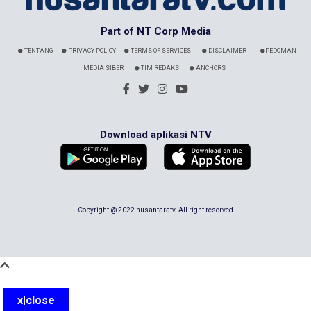
Part of NT Corp Media
TENTANG
PRIVACY POLICY
TERMS OF SERVICES
DISCLAIMER
PEDOMAN
MEDIA SIBER
TIM REDAKSI
ANCHORS
Download aplikasi NTV
Copyright @ 2022 nusantaratv. All right reserved
x|close