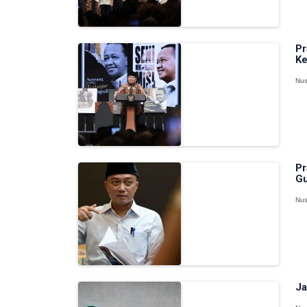
Pr
Ke
Nus
Pr
Gu
Nus
Ja