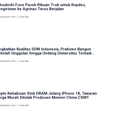
tsubishi Fuso Pasok Ribuan Truk untuk Kopdes,
ngiriman ke Agrinas Terus Berjalan
antaratv.com - 1 hari lalu
ngkatkan Kualitas SDM Indonesia, Prabowo Bangun
kolah Unggulan hingga Undang Universitas Terbaik...
antaratv.com - 1 hari lalu
ple Kehabisan Stok DRAM Jelang iPhone 18, Tawaran
rga Murah Ditolak Produsen Memori China CXMT
antaratv.com - 1 hari lalu