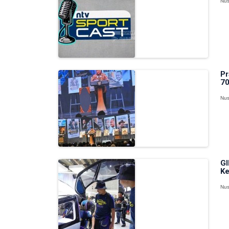
Nus
Pr
70
Nus
GI
Ke
Nus