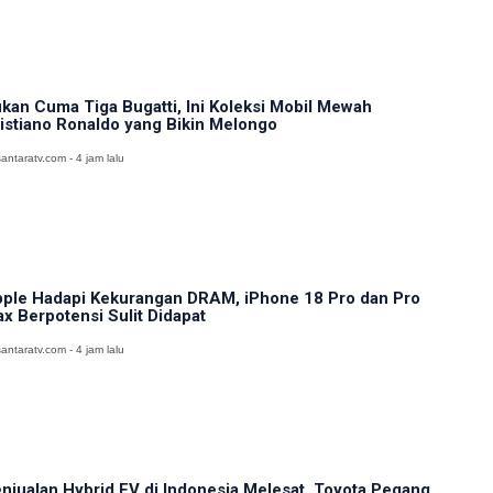
kan Cuma Tiga Bugatti, Ini Koleksi Mobil Mewah
istiano Ronaldo yang Bikin Melongo
antaratv.com - 4 jam lalu
ple Hadapi Kekurangan DRAM, iPhone 18 Pro dan Pro
x Berpotensi Sulit Didapat
antaratv.com - 4 jam lalu
njualan Hybrid EV di Indonesia Melesat, Toyota Pegang