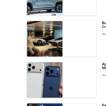
Bu
Cr
Nus
Ap
Ma
Nus
Pe