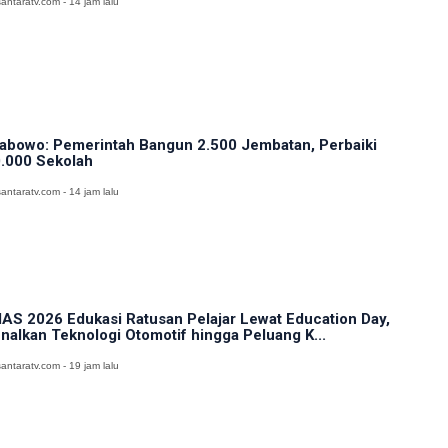
antaratv.com - 14 jam lalu
abowo: Pemerintah Bangun 2.500 Jembatan, Perbaiki
.000 Sekolah
antaratv.com - 14 jam lalu
IAS 2026 Edukasi Ratusan Pelajar Lewat Education Day,
nalkan Teknologi Otomotif hingga Peluang K...
antaratv.com - 19 jam lalu