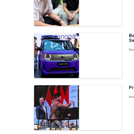
Bo
Se
Nus
Pr
Nus