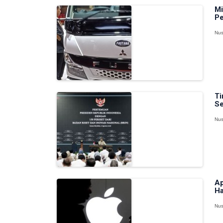
Mi
Pe
Nus
Ti
Se
Nus
Ap
Ha
Nus