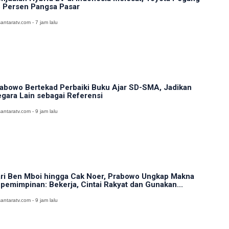
 Persen Pangsa Pasar
antaratv.com - 7 jam lalu
abowo Bertekad Perbaiki Buku Ajar SD-SMA, Jadikan
gara Lain sebagai Referensi
antaratv.com - 9 jam lalu
ri Ben Mboi hingga Cak Noer, Prabowo Ungkap Makna
pemimpinan: Bekerja, Cintai Rakyat dan Gunakan...
antaratv.com - 9 jam lalu