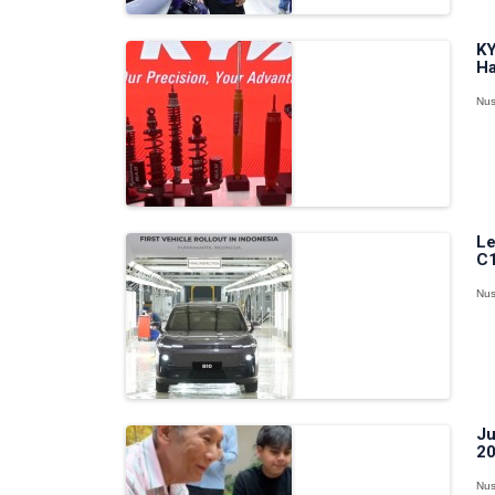
KY
Ha
Nus
Le
C1
Nus
Ju
20
Nus