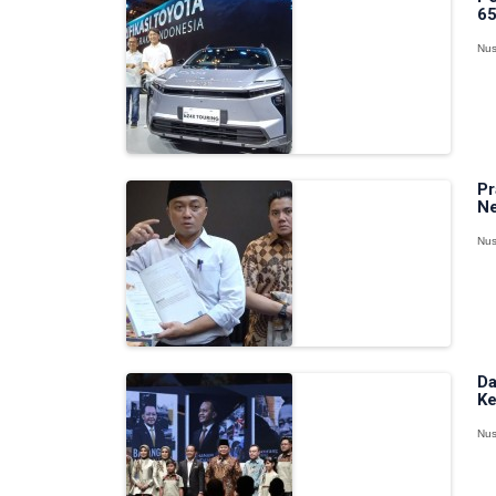
65
Nus
Pr
Ne
Nus
Da
Ke
Nus