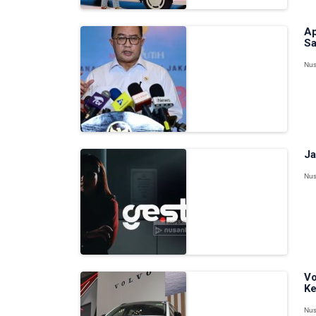
Ap
Sa
Nus
Ja
Nus
Vo
Ke
Nus