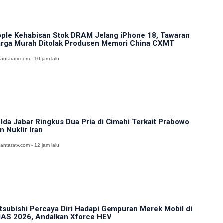
ple Kehabisan Stok DRAM Jelang iPhone 18, Tawaran
rga Murah Ditolak Produsen Memori China CXMT
antaratv.com - 10 jam lalu
lda Jabar Ringkus Dua Pria di Cimahi Terkait Prabowo
n Nuklir Iran
antaratv.com - 12 jam lalu
tsubishi Percaya Diri Hadapi Gempuran Merek Mobil di
IAS 2026, Andalkan Xforce HEV