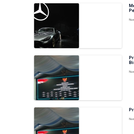
Me
Pe
Nus
Pr
Bi
Nus
Pr
Nus