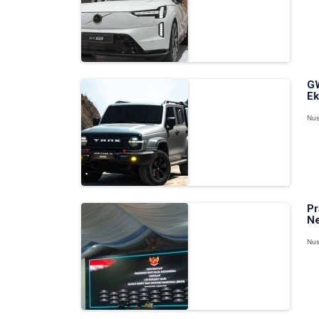
GW
Ek
Nus
Pr
Ne
Nus