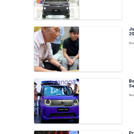
Ju
20
Nus
Bo
Se
Nus
Pr