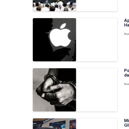
Ap
Ha
Nus
Po
da
Nus
Mi
GI