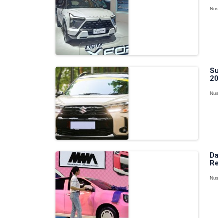
Nus
Su
20
Nus
Da
Re
Nus