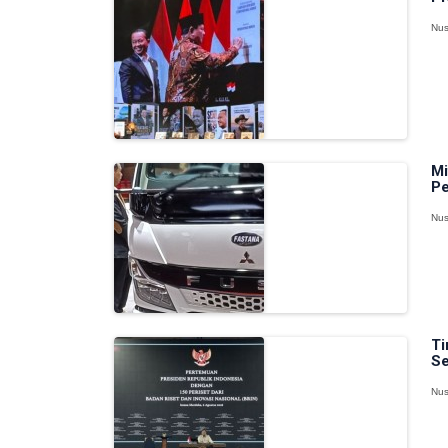
Nus
Mi
Pe
Nus
Ti
Se
Nus