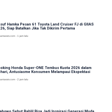
suf Hamka Pesan 61 Toyota Land Cruiser FJ di GIIAS
26, Siap Batalkan Jika Tak Dikirim Pertama
antaratv.com - 1 jam lalu
oking Honda Super-ONE Tembus Kuota 2026 dalam
hari, Antusiasme Konsumen Melampaui Ekspektasi
antaratv.com - 2 jam lalu
abowo Sebut Bahlil Bisa Jadi Inspirasi Generasi Muda