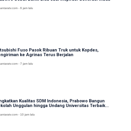
antaratv.com - 6 jam lalu
tsubishi Fuso Pasok Ribuan Truk untuk Kopdes,
ngiriman ke Agrinas Terus Berjalan
antaratv.com - 7 jam lalu
ngkatkan Kualitas SDM Indonesia, Prabowo Bangun
kolah Unggulan hingga Undang Universitas Terbaik...
antaratv.com - 10 jam lalu