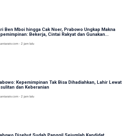
ri Ben Mboi hingga Cak Noer, Prabowo Ungkap Makna
pemimpinan: Bekerja, Cintai Rakyat dan Gunakan...
antaratv.com - 2 jam lalu
abowo: Kepemimpinan Tak Bisa Dihadiahkan, Lahir Lewat
sulitan dan Keberanian
antaratv.com - 2 jam lalu
abowo Disebut Sudah Panggil Sejumlah Kandidat