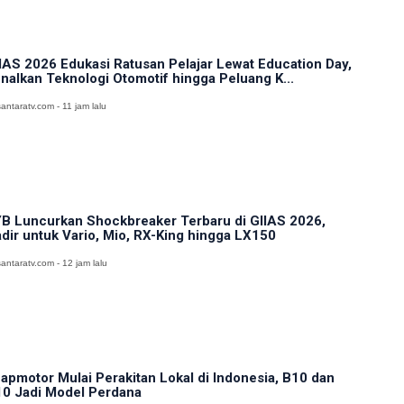
IAS 2026 Edukasi Ratusan Pelajar Lewat Education Day,
nalkan Teknologi Otomotif hingga Peluang K...
antaratv.com - 11 jam lalu
B Luncurkan Shockbreaker Terbaru di GIIAS 2026,
dir untuk Vario, Mio, RX-King hingga LX150
antaratv.com - 12 jam lalu
apmotor Mulai Perakitan Lokal di Indonesia, B10 dan
0 Jadi Model Perdana