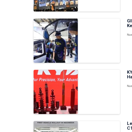
GI
Ke
Nus
KY
Ha
Nus
Le
C1