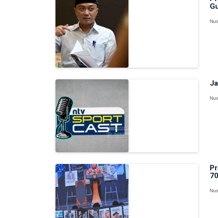
Gu
Nus
Ja
Nus
Pr
70
Nus