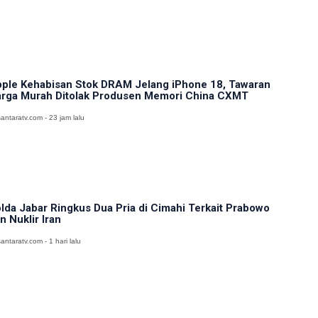
ple Kehabisan Stok DRAM Jelang iPhone 18, Tawaran
rga Murah Ditolak Produsen Memori China CXMT
antaratv.com - 23 jam lalu
lda Jabar Ringkus Dua Pria di Cimahi Terkait Prabowo
n Nuklir Iran
antaratv.com - 1 hari lalu