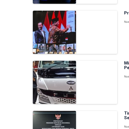
Pr
Nus
Mi
Pe
Nus
Ti
Se
Nus