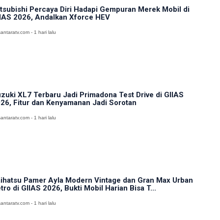
tsubishi Percaya Diri Hadapi Gempuran Merek Mobil di
IAS 2026, Andalkan Xforce HEV
antaratv.com - 1 hari lalu
zuki XL7 Terbaru Jadi Primadona Test Drive di GIIAS
26, Fitur dan Kenyamanan Jadi Sorotan
antaratv.com - 1 hari lalu
ihatsu Pamer Ayla Modern Vintage dan Gran Max Urban
tro di GIIAS 2026, Bukti Mobil Harian Bisa T...
antaratv.com - 1 hari lalu