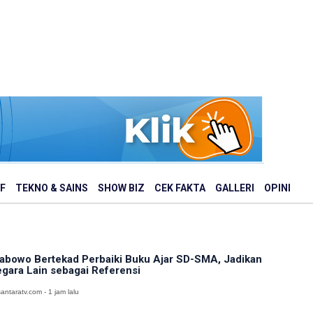
F
TEKNO & SAINS
SHOW BIZ
CEK FAKTA
GALLERI
OPINI
abowo Bertekad Perbaiki Buku Ajar SD-SMA, Jadikan
gara Lain sebagai Referensi
antaratv.com - 1 jam lalu