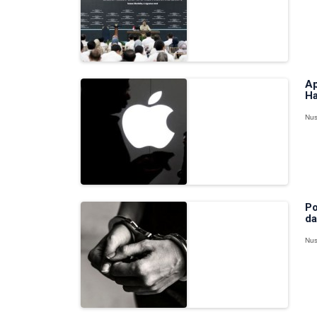
Ap
Ha
Nus
Po
da
Nus