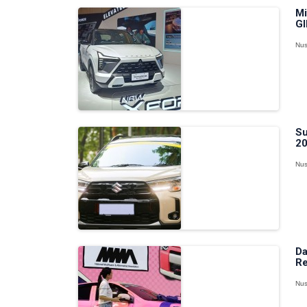
Mi
GI
Nus
Su
20
Nus
Da
Re
Nus