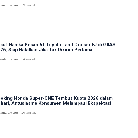
antaratv.com - 13 jam lalu
suf Hamka Pesan 61 Toyota Land Cruiser FJ di GIIAS
26, Siap Batalkan Jika Tak Dikirim Pertama
antaratv.com - 14 jam lalu
oking Honda Super-ONE Tembus Kuota 2026 dalam
hari, Antusiasme Konsumen Melampaui Ekspektasi
antaratv.com - 14 jam lalu