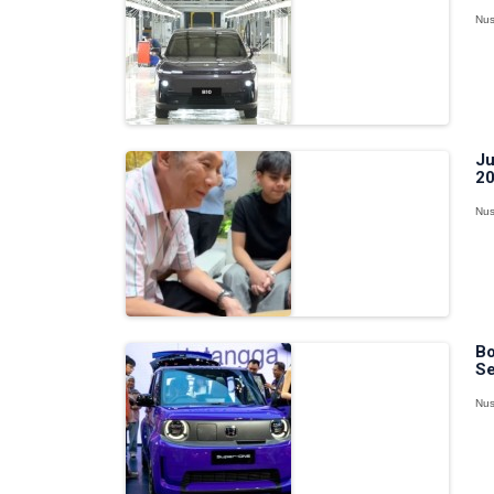
Nus
Ju
20
Nus
Bo
Se
Nus