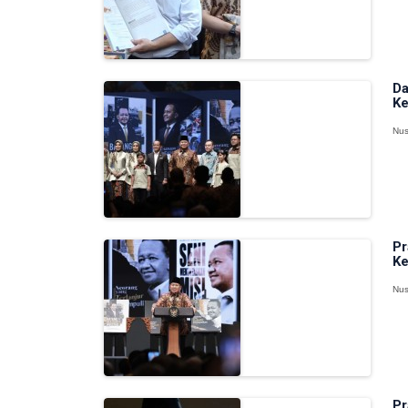
Da
Ke
Nus
Pr
Ke
Nus
Pr