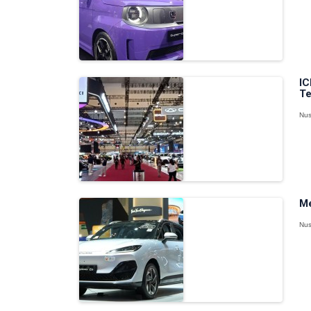
IC
Te
Nus
Me
Nus