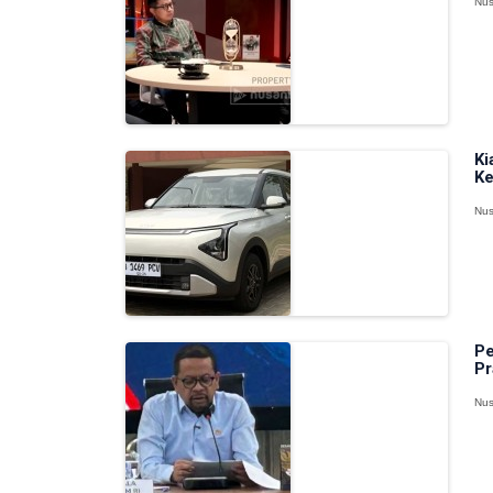
Nus
Ki
Ke
Nus
Pe
Pr
Nus