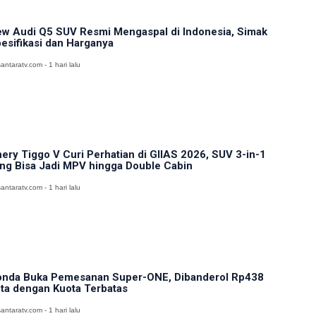
w Audi Q5 SUV Resmi Mengaspal di Indonesia, Simak
esifikasi dan Harganya
antaratv.com - 1 hari lalu
ery Tiggo V Curi Perhatian di GIIAS 2026, SUV 3-in-1
ng Bisa Jadi MPV hingga Double Cabin
antaratv.com - 1 hari lalu
nda Buka Pemesanan Super-ONE, Dibanderol Rp438
ta dengan Kuota Terbatas
antaratv.com - 1 hari lalu