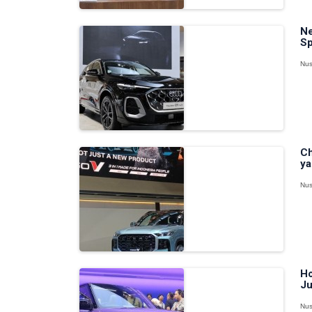
Ne
Sp
Nus
Ch
ya
Nus
Ho
Ju
Nus