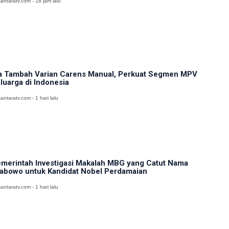
antaratv.com - 18 jam lalu
a Tambah Varian Carens Manual, Perkuat Segmen MPV
luarga di Indonesia
antaratv.com - 1 hari lalu
merintah Investigasi Makalah MBG yang Catut Nama
abowo untuk Kandidat Nobel Perdamaian
antaratv.com - 1 hari lalu