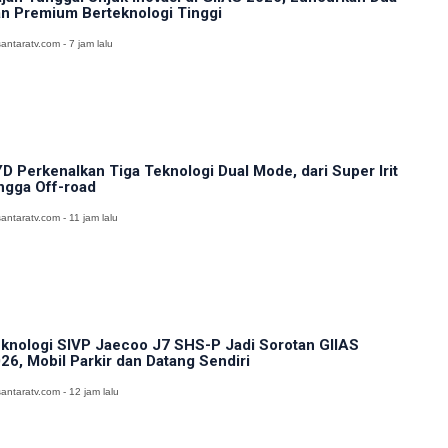
n Premium Berteknologi Tinggi
antaratv.com - 7 jam lalu
D Perkenalkan Tiga Teknologi Dual Mode, dari Super Irit
ngga Off-road
antaratv.com - 11 jam lalu
knologi SIVP Jaecoo J7 SHS-P Jadi Sorotan GIIAS
26, Mobil Parkir dan Datang Sendiri
antaratv.com - 12 jam lalu