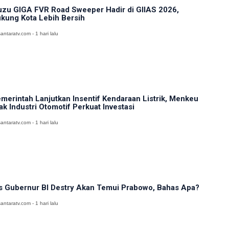
uzu GIGA FVR Road Sweeper Hadir di GIIAS 2026,
kung Kota Lebih Bersih
antaratv.com - 1 hari lalu
merintah Lanjutkan Insentif Kendaraan Listrik, Menkeu
ak Industri Otomotif Perkuat Investasi
antaratv.com - 1 hari lalu
s Gubernur BI Destry Akan Temui Prabowo, Bahas Apa?
antaratv.com - 1 hari lalu