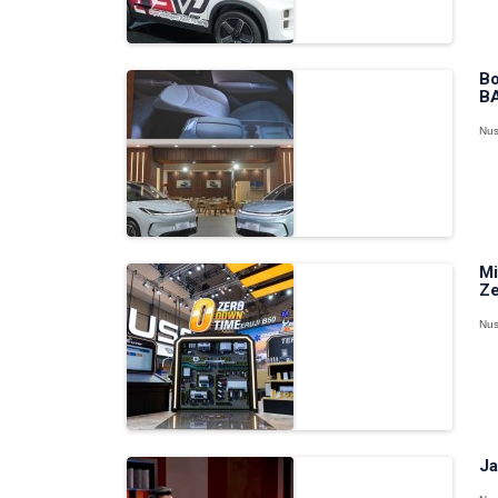
Bo
BA
Nus
Mi
Ze
Nus
Ja