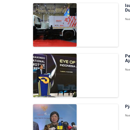
Is
Du
Nus
Pe
Aj
Nus
Pj
Nus