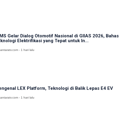
MS Gelar Dialog Otomotif Nasional di GIIAS 2026, Bahas
knologi Elektrifikasi yang Tepat untuk In...
antaratv.com - 1 hari lalu
ngenal LEX Platform, Teknologi di Balik Lepas E4 EV
antaratv.com - 1 hari lalu