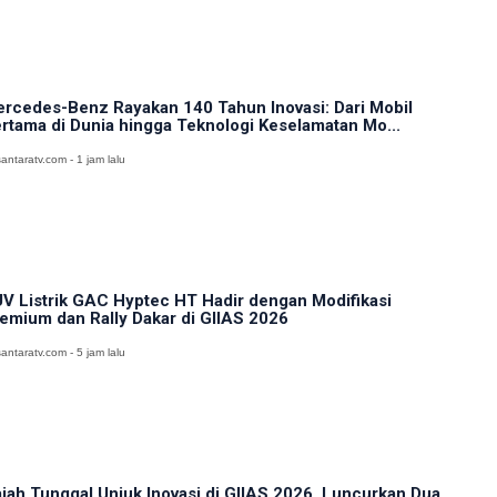
rcedes-Benz Rayakan 140 Tahun Inovasi: Dari Mobil
rtama di Dunia hingga Teknologi Keselamatan Mo...
antaratv.com - 1 jam lalu
V Listrik GAC Hyptec HT Hadir dengan Modifikasi
emium dan Rally Dakar di GIIAS 2026
antaratv.com - 5 jam lalu
jah Tunggal Unjuk Inovasi di GIIAS 2026, Luncurkan Dua