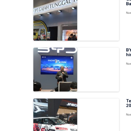
Ba
Nus
BY
hi
Nus
Te
20
Nus