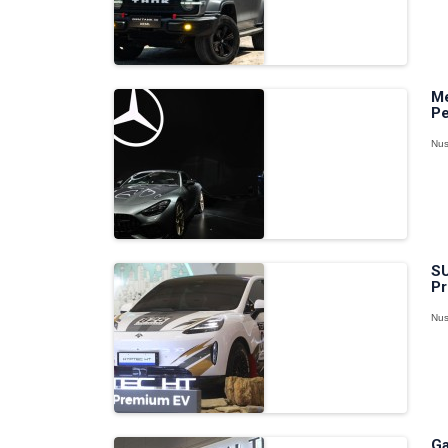
Me
Pe
Nus
SU
Pr
Nus
Ga