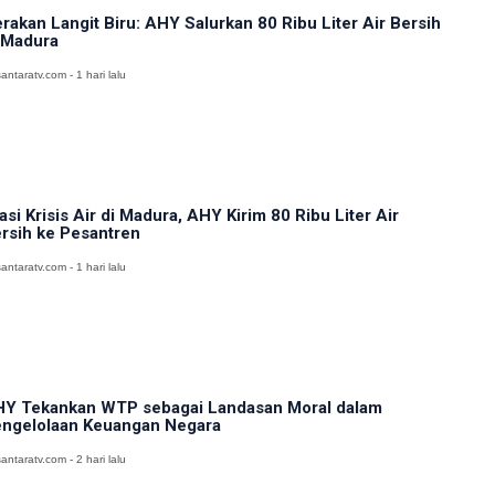
rakan Langit Biru: AHY Salurkan 80 Ribu Liter Air Bersih
 Madura
antaratv.com - 1 hari lalu
asi Krisis Air di Madura, AHY Kirim 80 Ribu Liter Air
rsih ke Pesantren
antaratv.com - 1 hari lalu
Y Tekankan WTP sebagai Landasan Moral dalam
ngelolaan Keuangan Negara
antaratv.com - 2 hari lalu