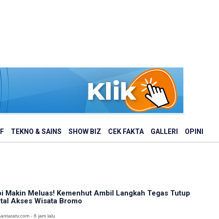
F
TEKNO & SAINS
SHOW BIZ
CEK FAKTA
GALLERI
OPINI
i Makin Meluas! Kemenhut Ambil Langkah Tegas Tutup
tal Akses Wisata Bromo
antaratv.com - 6 jam lalu