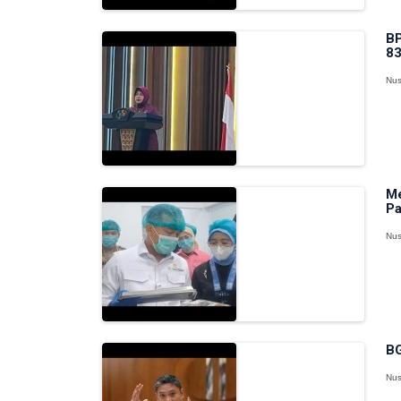
BP
83
Nus
Me
Pa
Nus
BG
Nus