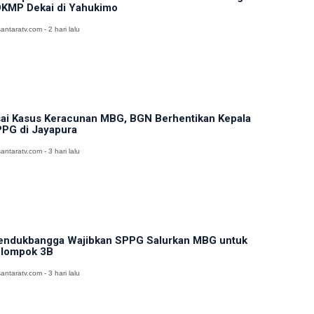
KMP Dekai di Yahukimo
antaratv.com - 2 hari lalu
ai Kasus Keracunan MBG, BGN Berhentikan Kepala
PG di Jayapura
antaratv.com - 3 hari lalu
ndukbangga Wajibkan SPPG Salurkan MBG untuk
lompok 3B
antaratv.com - 3 hari lalu