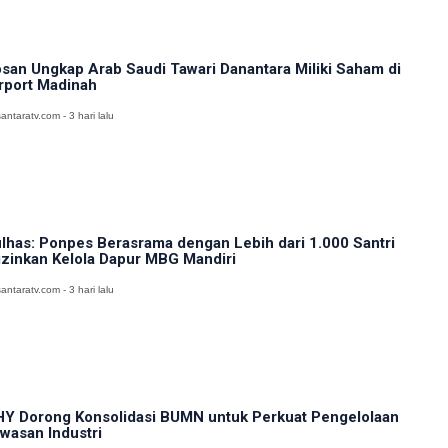
san Ungkap Arab Saudi Tawari Danantara Miliki Saham di
rport Madinah
antaratv.com - 3 hari lalu
lhas: Ponpes Berasrama dengan Lebih dari 1.000 Santri
izinkan Kelola Dapur MBG Mandiri
antaratv.com - 3 hari lalu
Y Dorong Konsolidasi BUMN untuk Perkuat Pengelolaan
wasan Industri