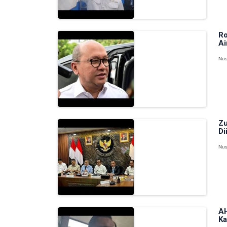
Ro
Ai
Nus
Zu
Di
Nus
AH
Ka