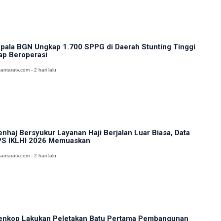
pala BGN Ungkap 1.700 SPPG di Daerah Stunting Tinggi
ap Beroperasi
antaratv.com - 2 hari lalu
nhaj Bersyukur Layanan Haji Berjalan Luar Biasa, Data
S IKLHI 2026 Memuaskan
antaratv.com - 2 hari lalu
nkop Lakukan Peletakan Batu Pertama Pembangunan