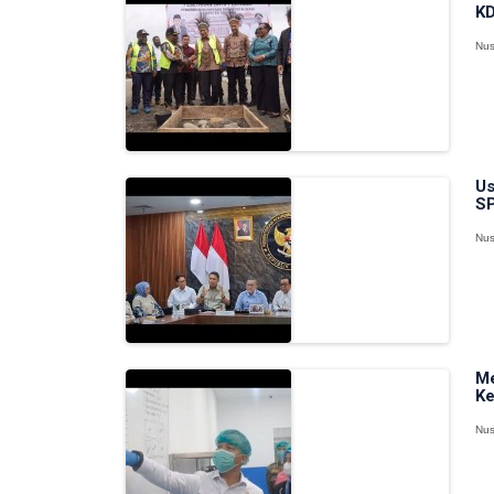
KD
Nus
Us
SP
Nus
Me
Ke
Nus