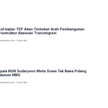
sil kajian TEP Akan Tentukan Arah Pembangunan
frastruktur Kawasan Transmigrasi
antaratv.com - 6 jam lalu
pala BGN Sudaryono Minta Siswa Tak Bawa Pulang
akanan MBG
antaratv.com - 6 jam lalu