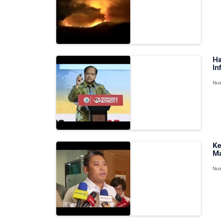
Ha
In
Nus
Ke
M
Nus