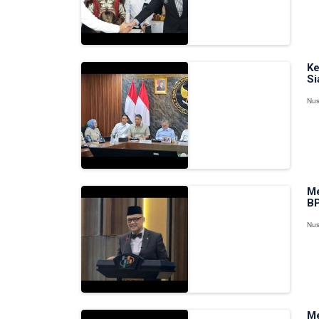
Ke
Si
Nus
Me
BP
Nus
Me