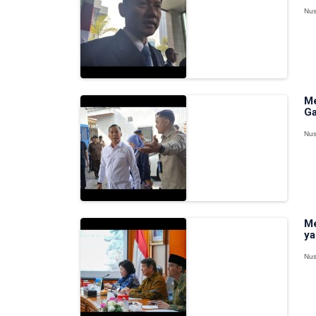
Nus
Me
Ga
Nus
Me
ya
Nus