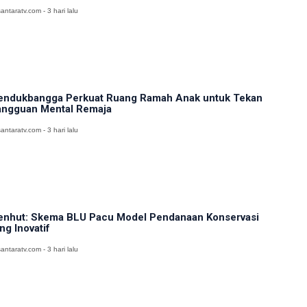
antaratv.com - 3 hari lalu
ndukbangga Perkuat Ruang Ramah Anak untuk Tekan
ngguan Mental Remaja
antaratv.com - 3 hari lalu
nhut: Skema BLU Pacu Model Pendanaan Konservasi
ng Inovatif
antaratv.com - 3 hari lalu