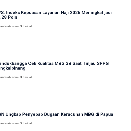
S: Indeks Kepuasan Layanan Haji 2026 Meningkat jadi
,28 Poin
antaratv.com - 3 hari lalu
ndukbangga Cek Kualitas MBG 3B Saat Tinjau SPPG
ngkalpinang
antaratv.com - 3 hari lalu
N Ungkap Penyebab Dugaan Keracunan MBG di Papua
antaratv.com - 3 hari lalu