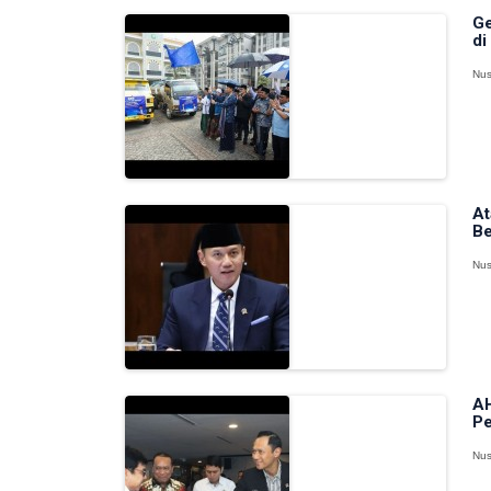
Ge
di
Nus
At
Be
Nus
AH
Pe
Nus