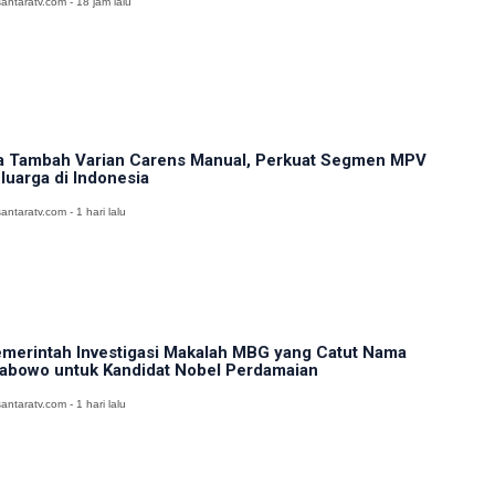
antaratv.com - 18 jam lalu
a Tambah Varian Carens Manual, Perkuat Segmen MPV
luarga di Indonesia
antaratv.com - 1 hari lalu
merintah Investigasi Makalah MBG yang Catut Nama
abowo untuk Kandidat Nobel Perdamaian
antaratv.com - 1 hari lalu