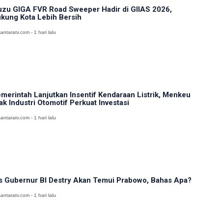
uzu GIGA FVR Road Sweeper Hadir di GIIAS 2026,
kung Kota Lebih Bersih
antaratv.com - 1 hari lalu
merintah Lanjutkan Insentif Kendaraan Listrik, Menkeu
ak Industri Otomotif Perkuat Investasi
antaratv.com - 1 hari lalu
s Gubernur BI Destry Akan Temui Prabowo, Bahas Apa?
antaratv.com - 1 hari lalu