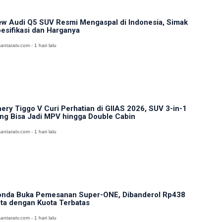
w Audi Q5 SUV Resmi Mengaspal di Indonesia, Simak
esifikasi dan Harganya
antaratv.com - 1 hari lalu
ery Tiggo V Curi Perhatian di GIIAS 2026, SUV 3-in-1
ng Bisa Jadi MPV hingga Double Cabin
antaratv.com - 1 hari lalu
nda Buka Pemesanan Super-ONE, Dibanderol Rp438
ta dengan Kuota Terbatas
antaratv.com - 1 hari lalu