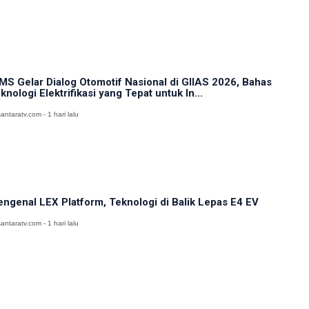
MS Gelar Dialog Otomotif Nasional di GIIAS 2026, Bahas
knologi Elektrifikasi yang Tepat untuk In...
antaratv.com - 1 hari lalu
ngenal LEX Platform, Teknologi di Balik Lepas E4 EV
antaratv.com - 1 hari lalu