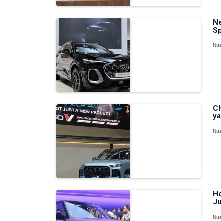
Ne
Sp
Nus
Ch
ya
Nus
Ho
Ju
Nus