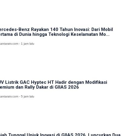
rcedes-Benz Rayakan 140 Tahun Inovasi: Dari Mobil
rtama di Dunia hingga Teknologi Keselamatan Mo...
antaratv.com - 1 jam lalu
V Listrik GAC Hyptec HT Hadir dengan Modifikasi
emium dan Rally Dakar di GIIAS 2026
antaratv.com - 5 jam lalu
jah Tunggal Unjuk Inovasi di GIIAS 2026, Luncurkan Dua