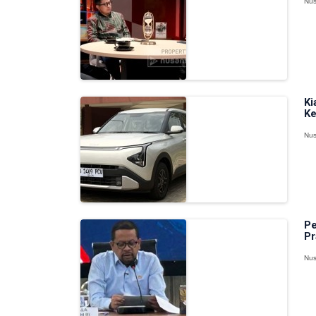
Nus
Ki
Ke
Nus
Pe
Pr
Nus