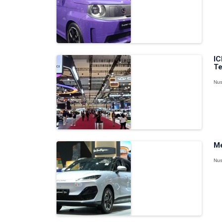
IC
Te
Nus
Me
Nus