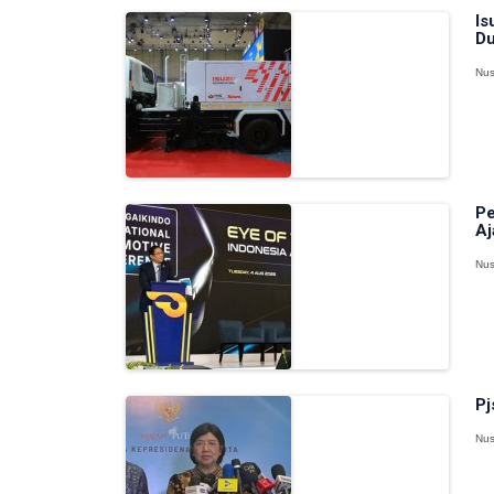
Is
Du
Nus
Pe
Aj
Nus
Pj
Nus