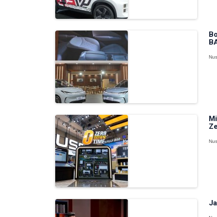
Bo
BA
Nus
Mi
Ze
Nus
Ja