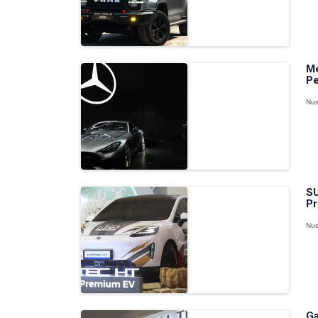
Me
Pe
Nus
SU
Pr
Nus
Ga