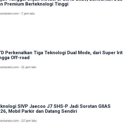
n Premium Berteknologi Tinggi
antaratv.com - 7 jam lalu
D Perkenalkan Tiga Teknologi Dual Mode, dari Super Irit
ngga Off-road
antaratv.com - 11 jam lalu
knologi SIVP Jaecoo J7 SHS-P Jadi Sorotan GIIAS
26, Mobil Parkir dan Datang Sendiri
antaratv.com - 12 jam lalu