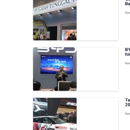
Ba
Nus
BY
hi
Nus
Te
20
Nus