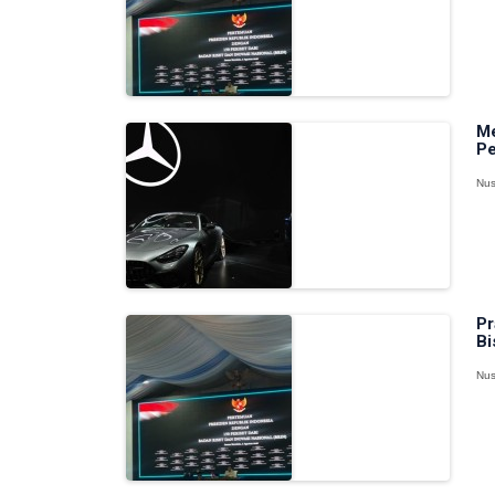
Me
Pe
Nus
Pr
Bi
Nus