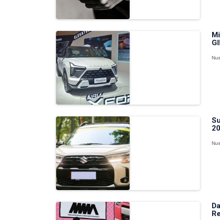
Mi
GI
Nus
Su
20
Nus
Da
Re