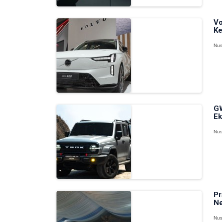
Vo
Ke
Nus
GW
Ek
Nus
Pr
Ne
Nus