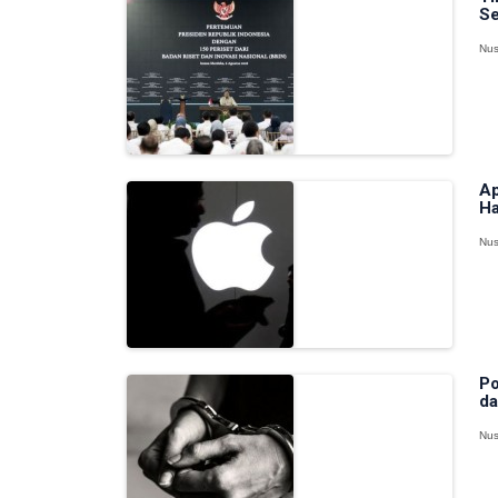
Se
Nus
Ap
Ha
Nus
Po
da
Nus