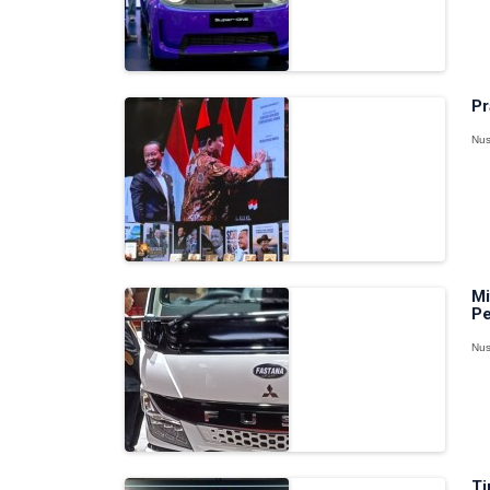
Pr
Nus
Mi
Pe
Nus
Ti