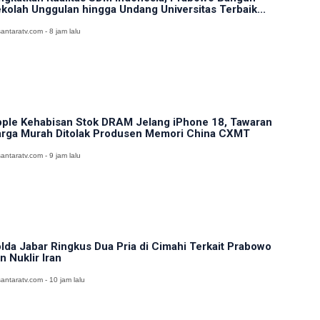
kolah Unggulan hingga Undang Universitas Terbaik...
antaratv.com - 8 jam lalu
ple Kehabisan Stok DRAM Jelang iPhone 18, Tawaran
rga Murah Ditolak Produsen Memori China CXMT
antaratv.com - 9 jam lalu
lda Jabar Ringkus Dua Pria di Cimahi Terkait Prabowo
n Nuklir Iran
antaratv.com - 10 jam lalu