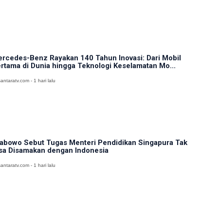
rcedes-Benz Rayakan 140 Tahun Inovasi: Dari Mobil
rtama di Dunia hingga Teknologi Keselamatan Mo...
antaratv.com - 1 hari lalu
abowo Sebut Tugas Menteri Pendidikan Singapura Tak
sa Disamakan dengan Indonesia
antaratv.com - 1 hari lalu