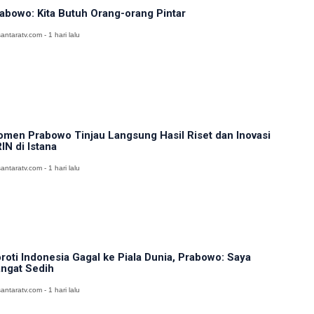
abowo: Kita Butuh Orang-orang Pintar
antaratv.com - 1 hari lalu
men Prabowo Tinjau Langsung Hasil Riset dan Inovasi
IN di Istana
antaratv.com - 1 hari lalu
roti Indonesia Gagal ke Piala Dunia, Prabowo: Saya
ngat Sedih
antaratv.com - 1 hari lalu