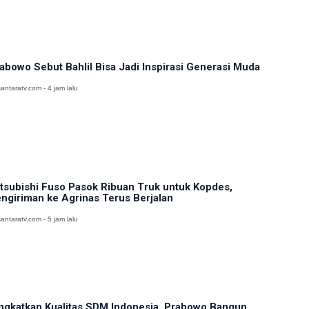
abowo Sebut Bahlil Bisa Jadi Inspirasi Generasi Muda
antaratv.com - 4 jam lalu
tsubishi Fuso Pasok Ribuan Truk untuk Kopdes,
ngiriman ke Agrinas Terus Berjalan
antaratv.com - 5 jam lalu
ngkatkan Kualitas SDM Indonesia, Prabowo Bangun