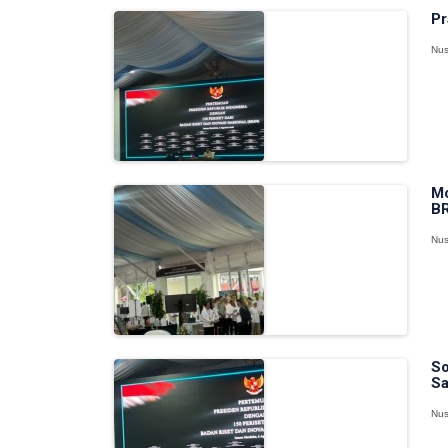
Pr
Nus
Mo
BR
Nus
So
Sa
Nus