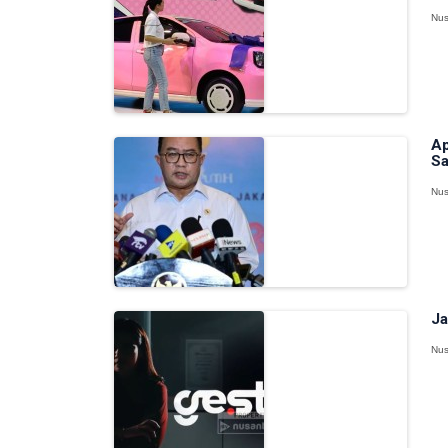
Nus
Ap
Sa
Nus
Ja
Nus