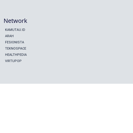
Network
KAMUTAU.ID
ARAH
FESIONISTA
TEKNOSPACE
HEALTHPEDIA
VIRTUPOP