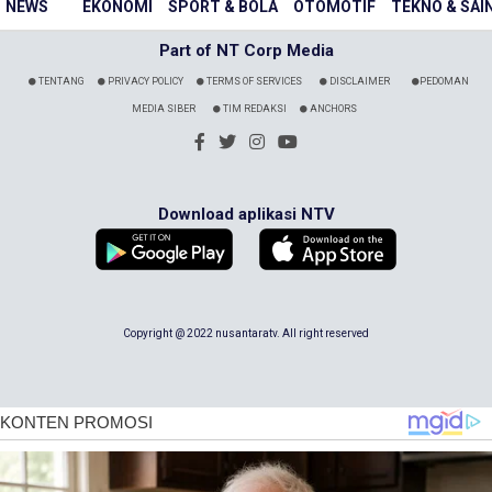
NEWS
EKONOMI
SPORT & BOLA
OTOMOTIF
TEKNO & SAI
Part of NT Corp Media
TENTANG
PRIVACY POLICY
TERMS OF SERVICES
DISCLAIMER
PEDOMAN
MEDIA SIBER
TIM REDAKSI
ANCHORS
Download aplikasi NTV
Copyright @ 2022 nusantaratv. All right reserved