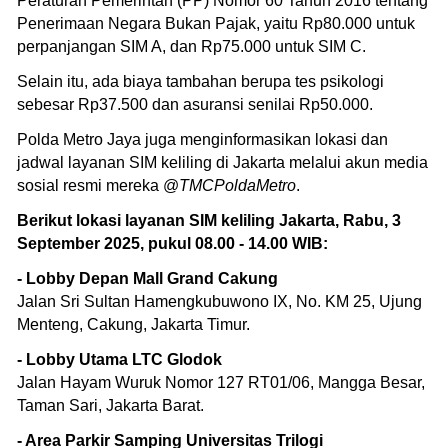
Peraturan Pemerintah (PP) Nomor 60 Tahun 2016 tentang
Penerimaan Negara Bukan Pajak, yaitu Rp80.000 untuk
perpanjangan SIM A, dan Rp75.000 untuk SIM C.
Selain itu, ada biaya tambahan berupa tes psikologi
sebesar Rp37.500 dan asuransi senilai Rp50.000.
Polda Metro Jaya juga menginformasikan lokasi dan
jadwal layanan SIM keliling di Jakarta melalui akun media
sosial resmi mereka @
TMCPoldaMetro
.
Berikut lokasi layanan SIM keliling Jakarta, Rabu, 3
September 2025, pukul 08.00 - 14.00 WIB:
- Lobby Depan Mall Grand Cakung
Jalan Sri Sultan Hamengkubuwono IX, No. KM 25, Ujung
Menteng, Cakung, Jakarta Timur.
- Lobby Utama LTC Glodok
Jalan Hayam Wuruk Nomor 127 RT01/06, Mangga Besar,
Taman Sari, Jakarta Barat.
- Area Parkir Samping Universitas Trilogi