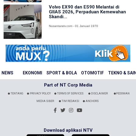
Volvo EX90 dan ES90 Melantai di
GIIAS 2026, Perpaduan Kemewahan
Skandi...
Nusantaratv.com - 01 Januari 1970
NEWS
EKONOMI
SPORT & BOLA
OTOMOTIF
TEKNO & SAI
Part of NT Corp Media
TENTANG
PRIVACY POLICY
TERMS OF SERVICES
DISCLAIMER
PEDOMAN
MEDIA SIBER
TIM REDAKSI
ANCHORS
Download aplikasi NTV