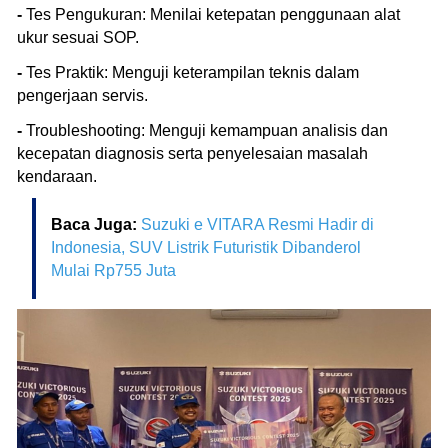
-
Tes Pengukuran: Menilai ketepatan penggunaan alat
ukur sesuai SOP.
-
Tes Praktik: Menguji keterampilan teknis dalam
pengerjaan servis.
-
Troubleshooting: Menguji kemampuan analisis dan
kecepatan diagnosis serta penyelesaian masalah
kendaraan.
Baca Juga:
Suzuki e VITARA Resmi Hadir di
Indonesia, SUV Listrik Futuristik Dibanderol
Mulai Rp755 Juta