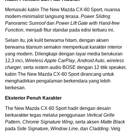
Memasuki kabin The New Mazda CX-60 Sport, nuansa
modern-minimalist langsung terasa.
Power Sliding
Panoramic Sunroof
dan
Power Lift Gate with Hand-free
Function
, menjadi fitur standar pada edisi terbaru ini.
Selain itu, jok kulit berwarna hitam, dengan aksen
berwarna titanium semakin memperkuat karakter interior
yang modern. Dilengkapi dengan layar media berukuran
12,3 inci,
Wireless Apple CarPlay
,
Android Auto
,
wireless
charger
, serta sistem audio BOSE dengan 12 titik speaker,
kabin The New Mazda CX-60 Sport dirancang untuk
menghadirkan pengalaman berkendara yang lebih
berkesan.
Eksterior Penuh Karakter
The New Mazda CX-60 Sport hadir dengan desain
berkarakter tegas melalui penggunaan
Vertical Grille
Pattern
,
Chrome Signature Wing
, serta aksen
Matte Black
pada
Side Signature
,
Window Line
, dan
Cladding
. Velg