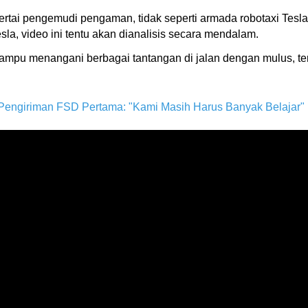
isertai pengemudi pengaman, tidak seperti armada robotaxi Tesla
a, video ini tentu akan dianalisis secara mendalam.
ampu menangani berbagai tantangan di jalan dengan mulus, te
 Pengiriman FSD Pertama: "Kami Masih Harus Banyak Belajar"