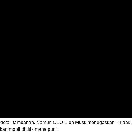
k detail tambahan. Namun CEO Elon Musk menegaskan, "Tidak a
kan mobil di titik mana pun".