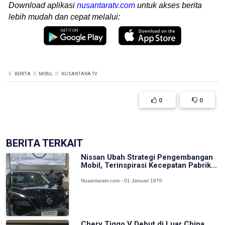
Download aplikasi
nusantaratv.com
untuk akses berita
lebih mudah dan cepat melalui:
BERITA
MOBIL
NUSANTARA TV
0
0
BERITA TERKAIT
Nissan Ubah Strategi Pengembangan
Mobil, Terinspirasi Kecepatan Pabrik...
Nusantaratv.com - 01 Januari 1970
Chery Tiggo V Debut di Luar China