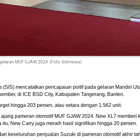
gelaran MUF GJAW 2024. (Foto: Istimewa)
s (SIS) mencatatkan pencapaian poitif pada gelaran Mandiri U
mber, di ICE BSD City, Kabupaten Tangerang, Banten.
get hingga 203 persen, atau setara dengan 1.562 unit.
jang pameran otomotif MUF GJAW 2024. New XL7 memberi kontr
tu, New Carry juga meraih hasil signifikan hingga 20 persen.
i keseluruhan penjualan Suzuki di pameran otomotif akhir tahu