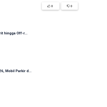
0
0
t hingga Off-r...
, Mobil Parkir d...