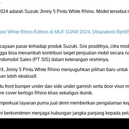
n.
4 adalah Suzuki Jimny 5 Pintu White Rhino. Model tersebut me
oor White Rhino Edition di MUF GJAW 2024, Dibanderol Rp495
an pasar terhadap produk Suzuki. Sisi positifnya, citra model 
gga bisa menambah kontribusi target penjualan mobil secara n
ndomobil Sales (PT SIS) dalam keterangan resminya.
, Jimny 5 Pintu White Rhino menyuguhkan pilihan baru untuk 
an lebih eksklusif.
itu front bumper under dan side under garnish serta door visor
ire cover berlogo Rhino khas sekaligus ikonik.
emperkuat layanan purna jual demi memberikan pengalaman kep
i berkomitmen menjaga hubungan jangka panjang kepada pela