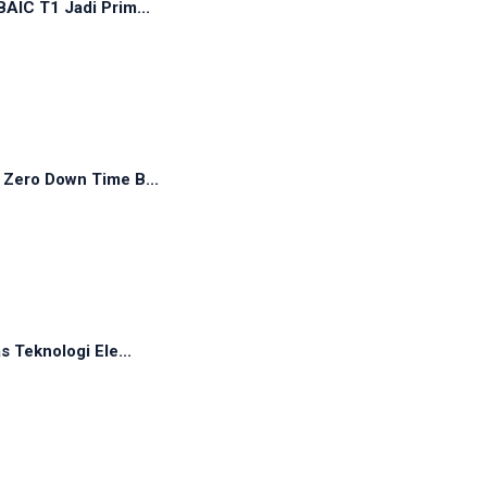
AIC T1 Jadi Prim...
 Zero Down Time B...
 Teknologi Ele...