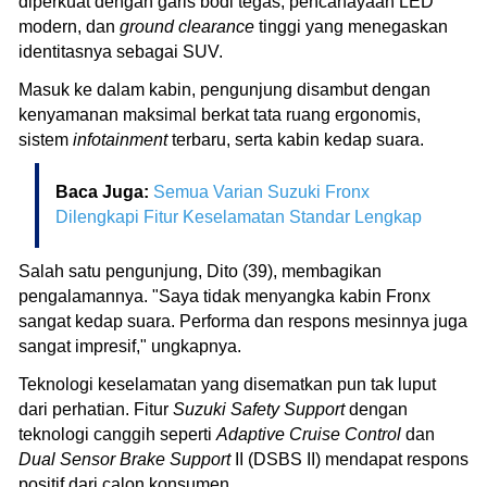
diperkuat dengan garis bodi tegas, pencahayaan LED
modern, dan
ground clearance
tinggi yang menegaskan
identitasnya sebagai SUV.
Masuk ke dalam kabin, pengunjung disambut dengan
kenyamanan maksimal berkat tata ruang ergonomis,
sistem
infotainment
terbaru, serta kabin kedap suara.
Baca Juga:
Semua Varian Suzuki Fronx
Dilengkapi Fitur Keselamatan Standar Lengkap
Salah satu pengunjung, Dito (39), membagikan
pengalamannya. "Saya tidak menyangka kabin Fronx
sangat kedap suara. Performa dan respons mesinnya juga
sangat impresif," ungkapnya.
Teknologi keselamatan yang disematkan pun tak luput
dari perhatian. Fitur
Suzuki Safety Support
dengan
teknologi canggih seperti
Adaptive Cruise Control
dan
Dual Sensor Brake Support
II (DSBS II) mendapat respons
positif dari calon konsumen.