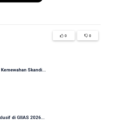
0
0
n Kemewahan Skandi...
sif di GIIAS 2026...