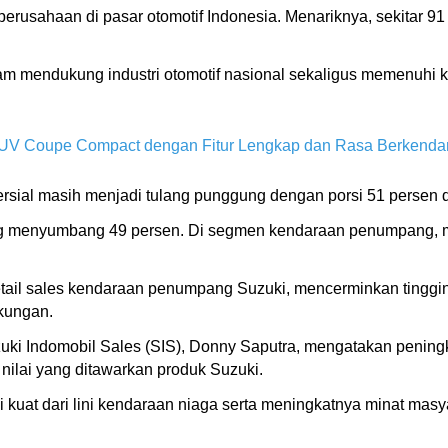
ja perusahaan di pasar otomotif Indonesia. Menariknya, sekitar 
lam mendukung industri otomotif nasional sekaligus memenuh
SUV Coupe Compact dengan Fitur Lengkap dan Rasa Berkenda
ersial masih menjadi tulang punggung dengan porsi 51 persen d
g menyumbang 49 persen. Di segmen kendaraan penumpang, m
 retail sales kendaraan penumpang Suzuki, mencerminkan tingg
kungan.
uki Indomobil Sales (SIS), Donny Saputra, mengatakan peningk
nilai yang ditawarkan produk Suzuki.
usi kuat dari lini kendaraan niaga serta meningkatnya minat ma