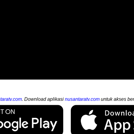
taratv.com
. Download aplikasi
nusantaratv.com
untuk akses ber