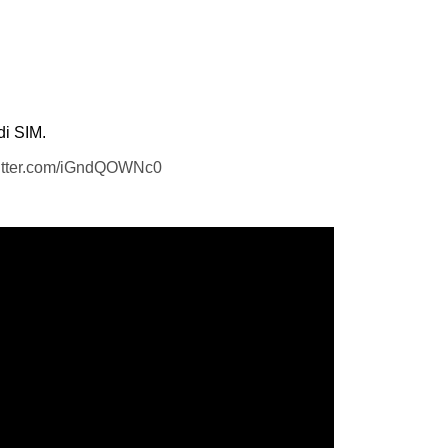
di SIM.
witter.com/iGndQOWNc0