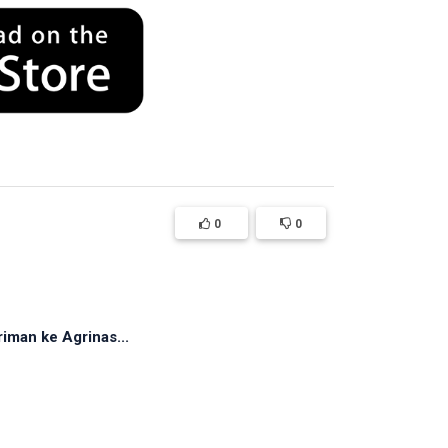
0
0
iman ke Agrinas...