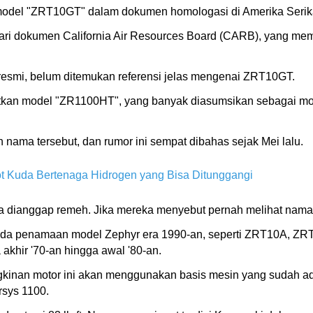
del "ZRT10GT" dalam dokumen homologasi di Amerika Serika
ari dokumen California Air Resources Board (CARB), yang mem
resmi, belum ditemukan referensi jelas mengenai ZRT10GT.
kan model "ZR1100HT", yang banyak diasumsikan sebagai mot
ama tersebut, dan rumor ini sempat dibahas sejak Mei lalu.
 Kuda Bertenaga Hidrogen yang Bisa Ditunggangi
sa dianggap remeh. Jika mereka menyebut pernah melihat nama 
a penamaan model Zephyr era 1990-an, seperti ZRT10A, ZRT
khir '70-an hingga awal '80-an.
kinan motor ini akan menggunakan basis mesin yang sudah ada
rsys 1100.