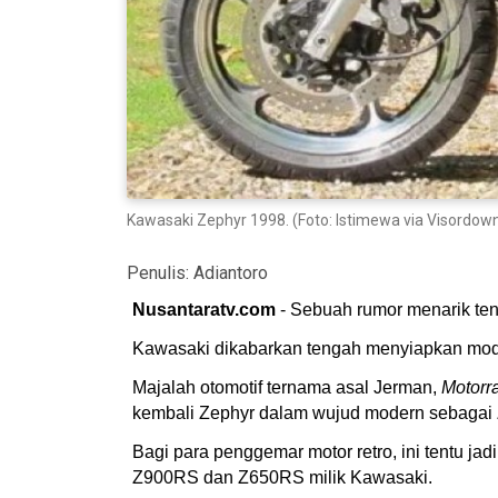
Kawasaki Zephyr 1998. (Foto: Istimewa via Visordow
Penulis:
Adiantoro
Nusantaratv.com
- Sebuah rumor menarik ten
Kawasaki dikabarkan tengah menyiapkan model
Majalah otomotif ternama asal Jerman,
Motorr
kembali Zephyr dalam wujud modern sebaga
Bagi para penggemar motor retro, ini tentu j
Z900RS dan Z650RS milik Kawasaki.