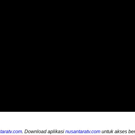
taratv.com
. Download aplikasi
nusantaratv.com
untuk akses ber