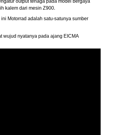
mengatur output tenaga pada model bergaya
ih kalem dari mesin Z900.
 ini Motorrad adalah satu-satunya sumber
at wujud nyatanya pada ajang EICMA