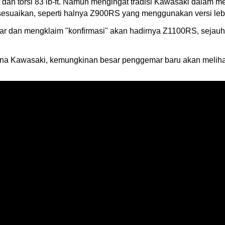
dan torsi 83 lb-ft. Namun mengingat tradisi Kawasaki dalam 
isesuaikan, seperti halnya Z900RS yang menggunakan versi leb
dar dan mengklaim "konfirmasi" akan hadirnya Z1100RS, sejauh
ana Kawasaki, kemungkinan besar penggemar baru akan melih